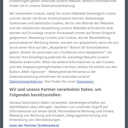
Einstellungen gelten innerhalb unseres Website. Weitere Informationen
finden Sie in unserer Datenschutzerklärung.
unbelievable
adj
Wir verwenden Cookies, damit Sie unsere Webseite bestmöglich nutzen
und wir besser mit Ihnen kommunizieren können. Notwendige,
Übersicht aller Übersetzungen
funktionale und statistische Cookies, die für den Betrieb der Webseite
(Für mehr Details die Übersetzung anklicken/antippen)
und der statistischen Auswertung unserer Webseite erforderlich sind,
werden auf Grundlage unserer Vorauswahl immer auf Ihrem Endgerät
gespeichert. Marketing-Cookies und Cookies, die der Bereitstellung
unglaublich, unglaubhaft
personalisierter Werbung dienen, werden nur gespeichert, wenn Sie uns
durch einen Klick auf den „Akzeptieren“-Button Ihr Einverständnis
geben. Klicken Sie ansonsten auf „Fortfahren ohne Akzeptieren“. Sie
können Ihre Einwilligung jederzeit für zukünftige Besuche unserer
Webseite widerrufen. Wenn Sie weitere Informationen zu den Cookies
und den Anpassungsmöglichkeiten möchten, klicken Sie einfach auf den
unglaublich
,
unglaubhaft
unbelievable
Button „Mehr Optionen“. Weitergehende Hinweise zu der
Datenverarbeitung entnehmen Sie ansonsten unserer
Datenschutzerklärung
. Hier finden Sie unser
Impressum
.
Wir und unsere Partner verarbeiten Daten, um
Folgendes bereitzustellen:
Beispielsätze aus externen Quellen
Genaue Geolocation-Daten verwenden. Geräteeigenschaften zur
Identifikation aktiv abfragen. Speichern von und/oder Zugriff auf
für "unbelievable"
Informationen auf einem Gerät. Personalisierte Werbung und Inhalte,
Messung von Werbung und Inhalten, Zielgruppenforschung und
(nicht von der Langenscheidt Redaktion
Entwicklung von Dienstleistungen.
geprüft)
Liste der Partner (Lieferanten)