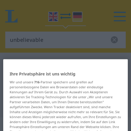
Englisch-Deutsch Wörterbuch
unbelievable
Englisch-Deutsch Übersetzung für
Ihre Privatsphäre ist uns wichtig
"unbelievable"
Wir und unsere
716
-Partner speichern und greifen auf
personenbezogene Daten wie Browserdaten oder eindeutige
Kennungen auf Ihrem Gerät zu. Durch Auswahl von Akzeptieren
"unbelievable" Deutsch
aktivieren Sie Tracking-Technologien für die unter „Wir und unsere
Partner verarbeiten Daten, um Ihnen Dienste bereitzustellen“
Übersetzung
aufgeführten Zwecke. Wenn Tracker deaktiviert sind, sind manche
Inhalte und Anzeigen möglicherweise nicht mehr so relevant für Sie. Sie
können dieses Menü jederzeit wieder aufrufen, um Ihre Einstellungen zu
ändern oder Ihre Einwilligung zu widerrufen, indem Sie auf den Link
„unbelievable“
: adjective
Privatsphäre-Einstellungen am unteren Rand der Webseite klicken. Ihre