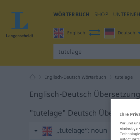
WÖRTERBUCH
SHOP
UNTERNE
Englisch
Deutsch
Englisch-Deutsch Wörterbuch
tutelage
Englisch-Deutsch Übersetzung 
"tutelage" Deutsch Übersetzu
Ihre Priv
Wir und un
„tutelage“
: noun
eindeutige 
Technologie
aufgeführte