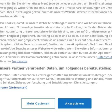
evant für Sie. Sie können dieses Menü jederzeit wieder aufrufen, um Ihre Einstellung
inwilligung zu widerrufen, indem Sie auf den Link Privatsphäre-Einstellungen am unt
cken. Ihre Einstellungen gelten innerhalb unseres Website. Weitere Informationen fin
enschutzerklärung.
tippen)
en Cookies, damit Sie unsere Webseite bestmöglich nutzen und wir besser mit Ihnen
en können. Notwendige, funktionale und statistische Cookies, die für den Betrieb d
ischen Auswertung unserer Webseite erforderlich sind, werden auf Grundlage unserer
rmundschaft
hrem Endgerät gespeichert. Marketing-Cookies und Cookies, die der Bereitstellung per
nen, werden nur gespeichert, wenn Sie uns durch einen Klick auf den „Akzeptieren“-
nis geben. Klicken Sie ansonsten auf „Fortfahren ohne Akzeptieren“. Sie können Ihre 
Unmündigkeit
ür zukünftige Besuche unserer Webseite widerrufen. Wenn Sie weitere Informationen 
assungsmöglichkeiten möchten, klicken Sie einfach auf den Button „Mehr Optionen“
de Hinweise zu der Datenverarbeitung entnehmen Sie ansonsten unserer
Datenschut
 Sie unser
Impressum
.
unsere Partner verarbeiten Daten, um Folgendes bereitzustellen:
tutelage
instruction
ocation-Daten verwenden. Geräteeigenschaften zur Identifikation aktiv abfragen. Sp
griff auf Informationen auf einem Gerät. Personalisierte Werbung und Inhalte, Mes
 Inhalten, Zielgruppenforschung und Entwicklung von Dienstleistungen.
artner (Lieferanten)
tutelage
guardianship
Mehr Optionen
Akzeptieren
tutelage
protection