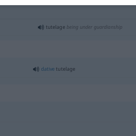
tutelage
being under guardianship
dative
tutelage