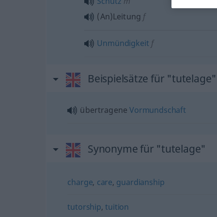
Schutz
m
(An)Leitung
f
Unmündigkeit
f
Beispielsätze für "tutelage"
übertragene
Vormundschaft
Synonyme für "tutelage"
charge
,
care
,
guardianship
tutorship
,
tuition