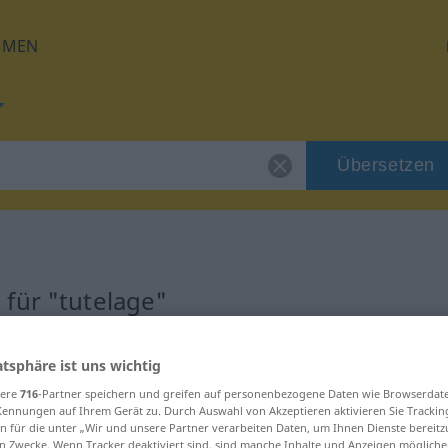
HMEN
Übersetzen
für "tutelage"
ng
atsphäre ist uns wichtig
sere
716
-Partner speichern und greifen auf personenbezogene Daten wie Browserdat
Kennungen auf Ihrem Gerät zu. Durch Auswahl von Akzeptieren aktivieren Sie Trackin
n für die unter „Wir und unsere Partner verarbeiten Daten, um Ihnen Dienste bereitz
n Zwecke. Wenn Tracker deaktiviert sind, sind manche Inhalte und Anzeigen mögliche