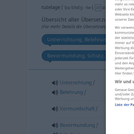
mehr so rel
tutelage
[ˈtjuːtilidʒ; -tə-]
a.
[ˈtuː-]
s
US
oder Ihre E
Webseite kli
Übersicht aller Übersetzungen
unserer Dat
(Für mehr Details die Übersetzung anklicken/an
Wir verwend
kommunizier
der statist
Unterrichtung, Belehrung
Vo
immer auf I
Werbung die
Einverständ
Bevormundung, Schutz, AnLeitung
jederzeit f
und den Anp
Weitergehen
Hier finden
Wir und 
Unterrichtung
f
Genaue Geol
Belehrung
f
und/oder Zu
Werbung und
Liste der P
Vormundschaft
f
Bevormundung
f