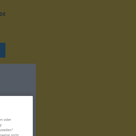
DE
en oder
g-
ustellen“
rweise nicht