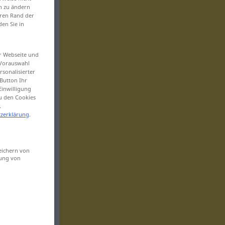
en zu ändern
eren Rand der
den Sie in
er Webseite und
 Vorauswahl
sonalisierter
Button Ihr
Einwilligung
zu den Cookies
.
zerklärung
.
eichern von
sung von