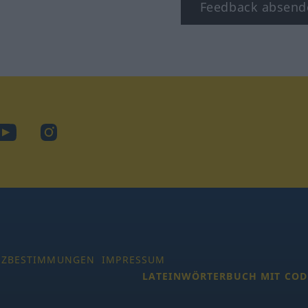
Feedback absend
ook
YouTube
Instagram
TZBESTIMMUNGEN
IMPRESSUM
LATEINWÖRTERBUCH MIT COD