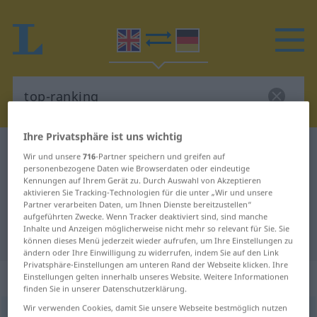
Ihre Privatsphäre ist uns wichtig
Englisch-Deutsch Wörterbuch
top-ranking
Wir und unsere
716
-Partner speichern und greifen auf
Englisch-Deutsch Übersetzung für
personenbezogene Daten wie Browserdaten oder eindeutige
Kennungen auf Ihrem Gerät zu. Durch Auswahl von Akzeptieren
"top-ranking"
aktivieren Sie Tracking-Technologien für die unter „Wir und unsere
Partner verarbeiten Daten, um Ihnen Dienste bereitzustellen“
aufgeführten Zwecke. Wenn Tracker deaktiviert sind, sind manche
Inhalte und Anzeigen möglicherweise nicht mehr so relevant für Sie. Sie
"top-ranking" Deutsch Übersetzung
können dieses Menü jederzeit wieder aufrufen, um Ihre Einstellungen zu
ändern oder Ihre Einwilligung zu widerrufen, indem Sie auf den Link
Privatsphäre-Einstellungen am unteren Rand der Webseite klicken. Ihre
„top-ranking“
: adjective
Einstellungen gelten innerhalb unseres Website. Weitere Informationen
finden Sie in unserer Datenschutzerklärung.
Wir verwenden Cookies, damit Sie unsere Webseite bestmöglich nutzen
top-ranking
adj