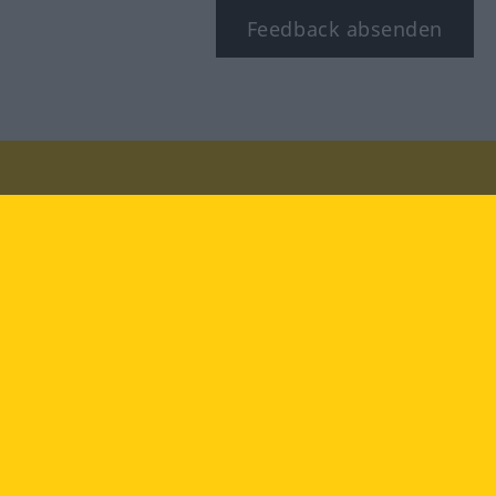
Feedback absenden
Besuchen Sie uns auf:
facebook
YouTube
Instagram
Langenscheidt
NUTZUNGSBEDINGUNGEN