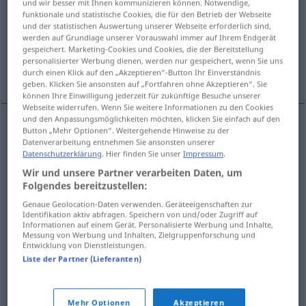
und wir besser mit Ihnen kommunizieren können. Notwendige,
funktionale und statistische Cookies, die für den Betrieb der Webseite
Übersicht aller Übersetzungen
und der statistischen Auswertung unserer Webseite erforderlich sind,
werden auf Grundlage unserer Vorauswahl immer auf Ihrem Endgerät
(Für mehr Details die Übersetzung anklicken/antippen)
gespeichert. Marketing-Cookies und Cookies, die der Bereitstellung
personalisierter Werbung dienen, werden nur gespeichert, wenn Sie uns
hochrangig
Spitzen…, führend
durch einen Klick auf den „Akzeptieren“-Button Ihr Einverständnis
geben. Klicken Sie ansonsten auf „Fortfahren ohne Akzeptieren“. Sie
können Ihre Einwilligung jederzeit für zukünftige Besuche unserer
Webseite widerrufen. Wenn Sie weitere Informationen zu den Cookies
und den Anpassungsmöglichkeiten möchten, klicken Sie einfach auf den
Button „Mehr Optionen“. Weitergehende Hinweise zu der
hochrangig
top-ranking
officer
Datenverarbeitung entnehmen Sie ansonsten unserer
Datenschutzerklärung
. Hier finden Sie unser
Impressum
.
Wir und unsere Partner verarbeiten Daten, um
Folgendes bereitzustellen:
Spitzen…
top-ranking
politician, team
etc
Genaue Geolocation-Daten verwenden. Geräteeigenschaften zur
Identifikation aktiv abfragen. Speichern von und/oder Zugriff auf
führend
top-ranking
scientist
etc
Informationen auf einem Gerät. Personalisierte Werbung und Inhalte,
Messung von Werbung und Inhalten, Zielgruppenforschung und
Entwicklung von Dienstleistungen.
Liste der Partner (Lieferanten)
top-quality
top-ranking → siehe „
“
Mehr Optionen
Akzeptieren