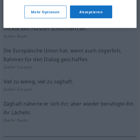
Quelle:
Books
Mehr Optionen
Akzeptieren
Petrow stand, sich auf seinen Stock stützend, auf und
blickte den Fürsten schüchtern an.
Quelle:
Books
Die Europäische Union hat, wenn auch zögerlich,
Rahmen für den Dialog geschaffen.
Quelle:
Europarl
Viel zu wenig, viel zu zaghaft.
Quelle:
Europarl
Zaghaft näherte er sich ihr; aber wieder beruhigte ihn
ihr Lächeln.
Quelle:
Books