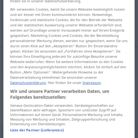
finden Sie in unserer Datenschutzerklärung.
Wir verwenden Cookies, damit Sie unsere Webseite bestmöglich nutzen
Übersicht aller Übersetzungen
und wir besser mit Ihnen kommunizieren können. Notwendige,
(Für mehr Details die Übersetzung anklicken/antippen)
funktionale und statistische Cookies, die für den Betrieb der Webseite
und der statistischen Auswertung unserer Webseite erforderlich sind,
werden auf Grundlage unserer Vorauswahl immer auf Ihrem Endgerät
schüchtern, zaghaft
gespeichert. Marketing-Cookies und Cookies, die der Bereitstellung
personalisierter Werbung dienen, werden nur gespeichert, wenn Sie uns
durch einen Klick auf den „Akzeptieren“-Button Ihr Einverständnis
geben. Klicken Sie ansonsten auf „Fortfahren ohne Akzeptieren“. Sie
können Ihre Einwilligung jederzeit für zukünftige Besuche unserer
Webseite widerrufen. Wenn Sie weitere Informationen zu den Cookies
schüchtern
,
zaghaft
timidly
ask, suggest
und den Anpassungsmöglichkeiten möchten, klicken Sie einfach auf den
Button „Mehr Optionen“. Weitergehende Hinweise zu der
Datenverarbeitung entnehmen Sie ansonsten unserer
Datenschutzerklärung
. Hier finden Sie unser
Impressum
.
Beispielsätze aus externen Quellen
Wir und unsere Partner verarbeiten Daten, um
Folgendes bereitzustellen:
für "timidly"
Genaue Geolocation-Daten verwenden. Geräteeigenschaften zur
(nicht von der Langenscheidt Redaktion
Identifikation aktiv abfragen. Speichern von und/oder Zugriff auf
Informationen auf einem Gerät. Personalisierte Werbung und Inhalte,
geprüft)
Messung von Werbung und Inhalten, Zielgruppenforschung und
Entwicklung von Dienstleistungen.
Liste der Partner (Lieferanten)
Er blickte sie zaghaft fragend an.