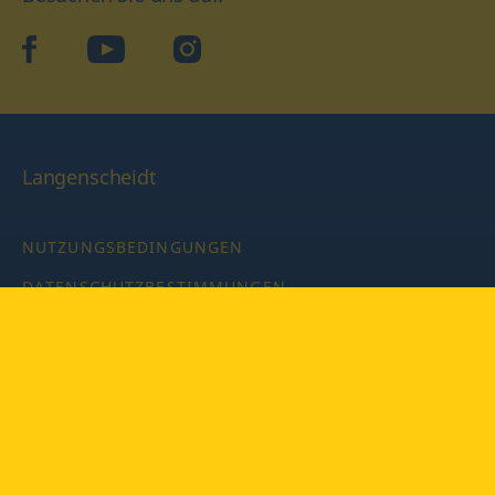
facebook
YouTube
Instagram
Langenscheidt
NUTZUNGSBEDINGUNGEN
DATENSCHUTZBESTIMMUNGEN
IMPRESSUM
PRIVATSPHÄRE-EINSTELLUNGEN
LATEINWÖRTERBUCH MIT CODE
Copyright © 2026 PONS Langenscheidt GmbH, Alle Rechte
vorbehalten.