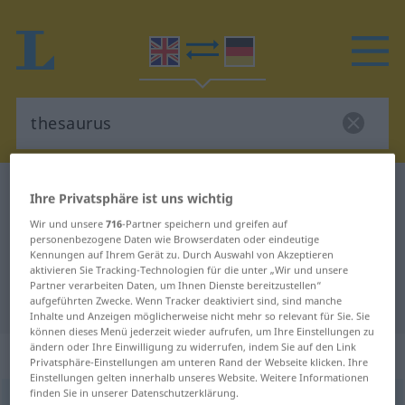
Englisch-Deutsch Wörterbuch
thesaurus
Ihre Privatsphäre ist uns wichtig
Englisch-Deutsch Übersetzung für
Wir und unsere
716
-Partner speichern und greifen auf
personenbezogene Daten wie Browserdaten oder eindeutige
"thesaurus"
Kennungen auf Ihrem Gerät zu. Durch Auswahl von Akzeptieren
aktivieren Sie Tracking-Technologien für die unter „Wir und unsere
Partner verarbeiten Daten, um Ihnen Dienste bereitzustellen“
"thesaurus" Deutsch Übersetzung
aufgeführten Zwecke. Wenn Tracker deaktiviert sind, sind manche
Inhalte und Anzeigen möglicherweise nicht mehr so relevant für Sie. Sie
können dieses Menü jederzeit wieder aufrufen, um Ihre Einstellungen zu
ändern oder Ihre Einwilligung zu widerrufen, indem Sie auf den Link
„thesaurus“
: noun
Privatsphäre-Einstellungen am unteren Rand der Webseite klicken. Ihre
Einstellungen gelten innerhalb unseres Website. Weitere Informationen
finden Sie in unserer Datenschutzerklärung.
thesaurus
[θiˈsɔːrəs]
s
<
thesauri
[-rai]
>