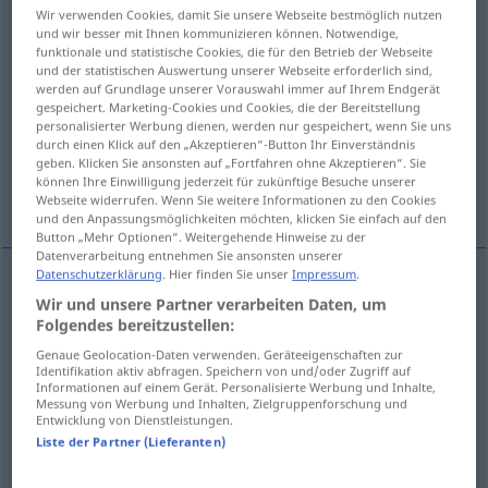
Wir verwenden Cookies, damit Sie unsere Webseite bestmöglich nutzen
und wir besser mit Ihnen kommunizieren können. Notwendige,
Übersicht aller Übersetzungen
funktionale und statistische Cookies, die für den Betrieb der Webseite
(Für mehr Details die Übersetzung anklicken/antippen)
und der statistischen Auswertung unserer Webseite erforderlich sind,
werden auf Grundlage unserer Vorauswahl immer auf Ihrem Endgerät
gespeichert. Marketing-Cookies und Cookies, die der Bereitstellung
Thesaurus, Wörterbuch, Wort-, Wissens-,
personalisierter Werbung dienen, werden nur gespeichert, wenn Sie uns
SprachSchatz
durch einen Klick auf den „Akzeptieren“-Button Ihr Einverständnis
geben. Klicken Sie ansonsten auf „Fortfahren ohne Akzeptieren“. Sie
können Ihre Einwilligung jederzeit für zukünftige Besuche unserer
Schatzkammer, Vorratshaus
Webseite widerrufen. Wenn Sie weitere Informationen zu den Cookies
und den Anpassungsmöglichkeiten möchten, klicken Sie einfach auf den
Button „Mehr Optionen“. Weitergehende Hinweise zu der
Datenverarbeitung entnehmen Sie ansonsten unserer
Datenschutzerklärung
. Hier finden Sie unser
Impressum
.
Wir und unsere Partner verarbeiten Daten, um
Thesaurus
m
thesaurus
Folgendes bereitzustellen:
Genaue Geolocation-Daten verwenden. Geräteeigenschaften zur
Wörterbuch
n
thesaurus
Identifikation aktiv abfragen. Speichern von und/oder Zugriff auf
Informationen auf einem Gerät. Personalisierte Werbung und Inhalte,
Messung von Werbung und Inhalten, Zielgruppenforschung und
(Wort-, Wissens-, Sprach)Schatz
m
thesaurus
Entwicklung von Dienstleistungen.
Liste der Partner (Lieferanten)