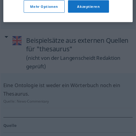
Schatzkammer
f
thesaurus
Antike
Mehr Optionen
Akzeptieren
Vorratshaus
n
thesaurus
Antike
Beispielsätze aus externen Quellen
für "thesaurus"
(nicht von der Langenscheidt Redaktion
geprüft)
Eine Ontologie ist weder ein Wörterbuch noch ein
Thesaurus.
Quelle:
News-Commentary
Quelle