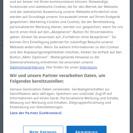
und wir besser mit Ihnen kommunizieren können. Notwendige,
funktionale und statistische Cookies, die für den Betrieb der Webseite
Übersicht aller Übersetzungen
und der statistischen Auswertung unserer Webseite erforderlich sind,
werden auf Grundlage unserer Vorauswahl immer auf Ihrem Endgerät
(Für mehr Details die Übersetzung anklicken/antippen)
gespeichert. Marketing-Cookies und Cookies, die der Bereitstellung
personalisierter Werbung dienen, werden nur gespeichert, wenn Sie uns
Klatschbase, Schwätzerin
durch einen Klick auf den „Akzeptieren“-Button Ihr Einverständnis
geben. Klicken Sie ansonsten auf „Fortfahren ohne Akzeptieren“. Sie
können Ihre Einwilligung jederzeit für zukünftige Besuche unserer
Webseite widerrufen. Wenn Sie weitere Informationen zu den Cookies
und den Anpassungsmöglichkeiten möchten, klicken Sie einfach auf den
Button „Mehr Optionen“. Weitergehende Hinweise zu der
Klatschbase
f
tattletale
Datenverarbeitung entnehmen Sie ansonsten unserer
Datenschutzerklärung
. Hier finden Sie unser
Impressum
.
Wir und unsere Partner verarbeiten Daten, um
Schwätzer(in)
tattletale
Folgendes bereitzustellen:
Genaue Geolocation-Daten verwenden. Geräteeigenschaften zur
Identifikation aktiv abfragen. Speichern von und/oder Zugriff auf
Synonyme für "tattletale"
Informationen auf einem Gerät. Personalisierte Werbung und Inhalte,
Messung von Werbung und Inhalten, Zielgruppenforschung und
Entwicklung von Dienstleistungen.
Liste der Partner (Lieferanten)
telltale
,
tattler
,
taleteller
,
talebearer
,
blabbermouth
© Princeton University
Mehr Optionen
Akzeptieren