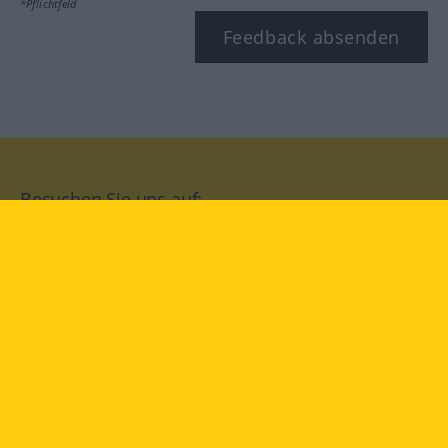
*Pflichtfeld
Feedback absenden
Besuchen Sie uns auf:
facebook
YouTube
Instagram
Langenscheidt
NUTZUNGSBEDINGUNGEN