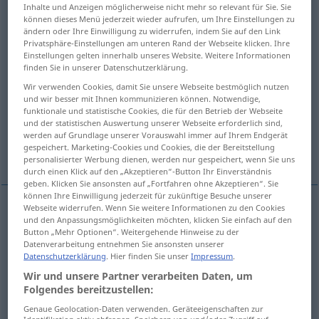
Inhalte und Anzeigen möglicherweise nicht mehr so relevant für Sie. Sie
können dieses Menü jederzeit wieder aufrufen, um Ihre Einstellungen zu
Übersicht aller Übersetzungen
ändern oder Ihre Einwilligung zu widerrufen, indem Sie auf den Link
(Für mehr Details die Übersetzung anklicken/antippen)
Privatsphäre-Einstellungen am unteren Rand der Webseite klicken. Ihre
Einstellungen gelten innerhalb unseres Website. Weitere Informationen
finden Sie in unserer Datenschutzerklärung.
Tablette, Pastille
Täfelchen, Tafel
Wir verwenden Cookies, damit Sie unsere Webseite bestmöglich nutzen
und wir besser mit Ihnen kommunizieren können. Notwendige,
funktionale und statistische Cookies, die für den Betrieb der Webseite
Schreibtafel
Notizblock
und der statistischen Auswertung unserer Webseite erforderlich sind,
werden auf Grundlage unserer Vorauswahl immer auf Ihrem Endgerät
gespeichert. Marketing-Cookies und Cookies, die der Bereitstellung
Stück, Tafel
Kappenstein
Tabelle
personalisierter Werbung dienen, werden nur gespeichert, wenn Sie uns
durch einen Klick auf den „Akzeptieren“-Button Ihr Einverständnis
geben. Klicken Sie ansonsten auf „Fortfahren ohne Akzeptieren“. Sie
können Ihre Einwilligung jederzeit für zukünftige Besuche unserer
Webseite widerrufen. Wenn Sie weitere Informationen zu den Cookies
und den Anpassungsmöglichkeiten möchten, klicken Sie einfach auf den
Tablette
f
tablet
MED
Button „Mehr Optionen“. Weitergehende Hinweise zu der
Datenverarbeitung entnehmen Sie ansonsten unserer
Datenschutzerklärung
. Hier finden Sie unser
Impressum
.
Pastille
f
tablet
MED
Wir und unsere Partner verarbeiten Daten, um
Folgendes bereitzustellen:
Täfelchen
n
tablet
slab
Genaue Geolocation-Daten verwenden. Geräteeigenschaften zur
Identifikation aktiv abfragen. Speichern von und/oder Zugriff auf