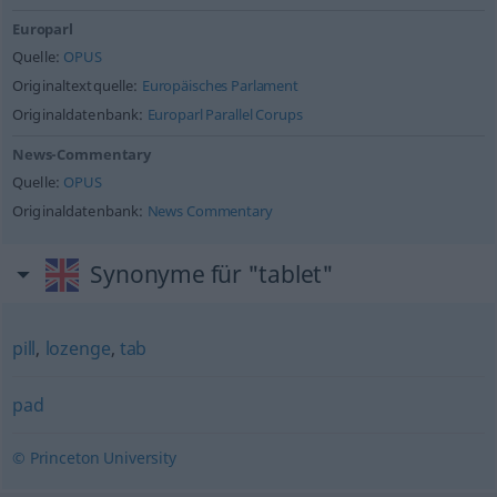
Europarl
Quelle:
OPUS
Originaltextquelle:
Europäisches Parlament
Originaldatenbank:
Europarl Parallel Corups
News-Commentary
Quelle:
OPUS
Originaldatenbank:
News Commentary
Synonyme für "tablet"
pill
,
lozenge
,
tab
pad
© Princeton University