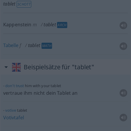
tablet
SCHOTT
Kappenstein
m
tablet
ARCH
Tabelle
f
tablet
MATH
Beispielsätze für "tablet"
don’t
trust
him with your tablet
vertraue ihm nicht dein Tablet an
votive
tablet
Votivtafel