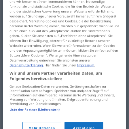
und wir besser mit Ihnen kommunizieren können. Notwendige,
funktionale und statistische Cookies, die für den Betrieb der Webseite
Übersicht aller Übersetzungen
und der statistischen Auswertung unserer Webseite erforderlich sind,
werden auf Grundlage unserer Vorauswahl immer auf Ihrem Endgerät
(Für mehr Details die Übersetzung anklicken/antippen)
gespeichert. Marketing-Cookies und Cookies, die der Bereitstellung
personalisierter Werbung dienen, werden nur gespeichert, wenn Sie uns
Schmalte, Smalte, Kobalt-, Kaiserblau
durch einen Klick auf den „Akzeptieren“-Button Ihr Einverständnis
geben. Klicken Sie ansonsten auf „Fortfahren ohne Akzeptieren“. Sie
können Ihre Einwilligung jederzeit für zukünftige Besuche unserer
Kobaltglas
Webseite widerrufen. Wenn Sie weitere Informationen zu den Cookies
und den Anpassungsmöglichkeiten möchten, klicken Sie einfach auf den
Button „Mehr Optionen“. Weitergehende Hinweise zu der
Datenverarbeitung entnehmen Sie ansonsten unserer
Datenschutzerklärung
. Hier finden Sie unser
Impressum
.
Wir und unsere Partner verarbeiten Daten, um
Schmalte
f
smalt
CHEM
Folgendes bereitzustellen:
Genaue Geolocation-Daten verwenden. Geräteeigenschaften zur
Smalte
f
smalt
CHEM
Identifikation aktiv abfragen. Speichern von und/oder Zugriff auf
Informationen auf einem Gerät. Personalisierte Werbung und Inhalte,
Messung von Werbung und Inhalten, Zielgruppenforschung und
Kobalt-,
Kaiserblau
n
smalt
CHEM
Entwicklung von Dienstleistungen.
Liste der Partner (Lieferanten)
Kobaltglas
n
smalt
glass
Mehr Optionen
Akzeptieren