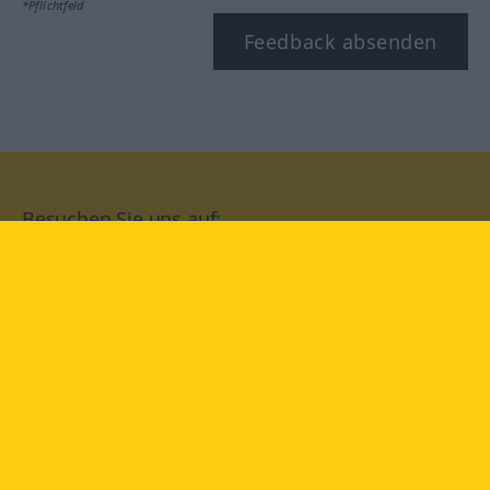
*Pflichtfeld
Feedback absenden
Besuchen Sie uns auf:
facebook
YouTube
Instagram
Langenscheidt
NUTZUNGSBEDINGUNGEN