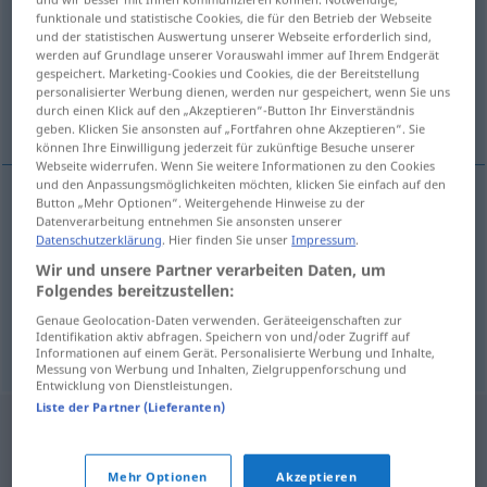
funktionale und statistische Cookies, die für den Betrieb der Webseite
und der statistischen Auswertung unserer Webseite erforderlich sind,
Übersicht aller Übersetzungen
werden auf Grundlage unserer Vorauswahl immer auf Ihrem Endgerät
(Für mehr Details die Übersetzung anklicken/antippen)
gespeichert. Marketing-Cookies und Cookies, die der Bereitstellung
personalisierter Werbung dienen, werden nur gespeichert, wenn Sie uns
durch einen Klick auf den „Akzeptieren“-Button Ihr Einverständnis
Müder
Schlafmütze
geben. Klicken Sie ansonsten auf „Fortfahren ohne Akzeptieren“. Sie
können Ihre Einwilligung jederzeit für zukünftige Besuche unserer
Webseite widerrufen. Wenn Sie weitere Informationen zu den Cookies
und den Anpassungsmöglichkeiten möchten, klicken Sie einfach auf den
Button „Mehr Optionen“. Weitergehende Hinweise zu der
Datenverarbeitung entnehmen Sie ansonsten unserer
Müde(r)
sleepyhead
meist
in der Anrede
Datenschutzerklärung
. Hier finden Sie unser
Impressum
.
Wir und unsere Partner verarbeiten Daten, um
Folgendes bereitzustellen:
Schlafmütze
f
sleepyhead
meist
in der Anrede
Genaue Geolocation-Daten verwenden. Geräteeigenschaften zur
Identifikation aktiv abfragen. Speichern von und/oder Zugriff auf
FIG
Informationen auf einem Gerät. Personalisierte Werbung und Inhalte,
Messung von Werbung und Inhalten, Zielgruppenforschung und
Entwicklung von Dienstleistungen.
Liste der Partner (Lieferanten)
Mehr Optionen
Akzeptieren