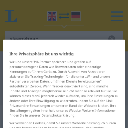
Ihre Privatsphäre ist uns wichtig
Englisch-Deutsch Wörterbuch
sleepyhead
Wir und unsere
716
-Partner speichern und greifen auf
personenbezogene Daten wie Browserdaten oder eindeutige
Englisch-Deutsch Übersetzung für
Kennungen auf Ihrem Gerät zu. Durch Auswahl von Akzeptieren
aktivieren Sie Tracking-Technologien für die unter „Wir und unsere
"sleepyhead"
Partner verarbeiten Daten, um Ihnen Dienste bereitzustellen“
aufgeführten Zwecke. Wenn Tracker deaktiviert sind, sind manche
Inhalte und Anzeigen möglicherweise nicht mehr so relevant für Sie. Sie
"sleepyhead" Deutsch Übersetzung
können dieses Menü jederzeit wieder aufrufen, um Ihre Einstellungen zu
ändern oder Ihre Einwilligung zu widerrufen, indem Sie auf den Link
Privatsphäre-Einstellungen am unteren Rand der Webseite klicken. Ihre
Einstellungen gelten innerhalb unseres Website. Weitere Informationen
„sleepyhead“
: noun
finden Sie in unserer Datenschutzerklärung.
Wir verwenden Cookies, damit Sie unsere Webseite bestmöglich nutzen
sleepyhead
s
und wir besser mit Ihnen kommunizieren können. Notwendige,