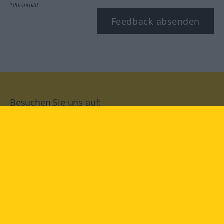
*Pflichtfeld
Feedback absenden
Besuchen Sie uns auf:
facebook
YouTube
Instagram
Langenscheidt
NUTZUNGSBEDINGUNGEN