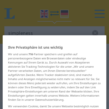
Ihre Privatsphäre ist uns wichtig
Englisch-Deutsch Wörterbuch
simpleness
Wir und unsere
716
-Partner speichern und greifen auf
Englisch-Deutsch Übersetzung für
personenbezogene Daten wie Browserdaten oder eindeutige
Kennungen auf Ihrem Gerät zu. Durch Auswahl von Akzeptieren
"simpleness"
aktivieren Sie Tracking-Technologien für die unter „Wir und unsere
Partner verarbeiten Daten, um Ihnen Dienste bereitzustellen“
aufgeführten Zwecke. Wenn Tracker deaktiviert sind, sind manche
Inhalte und Anzeigen möglicherweise nicht mehr so relevant für Sie. Sie
"simpleness" Deutsch Übersetzung
können dieses Menü jederzeit wieder aufrufen, um Ihre Einstellungen zu
ändern oder Ihre Einwilligung zu widerrufen, indem Sie auf den Link
Privatsphäre-Einstellungen am unteren Rand der Webseite klicken. Ihre
„simpleness“
Einstellungen gelten innerhalb unseres Website. Weitere Informationen
finden Sie in unserer Datenschutzerklärung.
Wir verwenden Cookies, damit Sie unsere Webseite bestmöglich nutzen
simpleness
[ˈsimplnis]