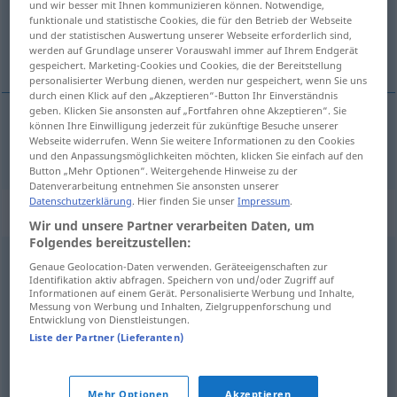
und wir besser mit Ihnen kommunizieren können. Notwendige,
funktionale und statistische Cookies, die für den Betrieb der Webseite
Übersicht aller Übersetzungen
und der statistischen Auswertung unserer Webseite erforderlich sind,
werden auf Grundlage unserer Vorauswahl immer auf Ihrem Endgerät
(Für mehr Details die Übersetzung anklicken/antippen)
gespeichert. Marketing-Cookies und Cookies, die der Bereitstellung
personalisierter Werbung dienen, werden nur gespeichert, wenn Sie uns
durch einen Klick auf den „Akzeptieren“-Button Ihr Einverständnis
geben. Klicken Sie ansonsten auf „Fortfahren ohne Akzeptieren“. Sie
können Ihre Einwilligung jederzeit für zukünftige Besuche unserer
Webseite widerrufen. Wenn Sie weitere Informationen zu den Cookies
selten
für
simplicity
simpleness
→ siehe „
“
und den Anpassungsmöglichkeiten möchten, klicken Sie einfach auf den
Button „Mehr Optionen“. Weitergehende Hinweise zu der
Datenverarbeitung entnehmen Sie ansonsten unserer
Datenschutzerklärung
. Hier finden Sie unser
Impressum
.
Synonyme für "simpleness"
Wir und unsere Partner verarbeiten Daten, um
Folgendes bereitzustellen:
Genaue Geolocation-Daten verwenden. Geräteeigenschaften zur
chasteness
,
restraint
,
simplicity
Identifikation aktiv abfragen. Speichern von und/oder Zugriff auf
Informationen auf einem Gerät. Personalisierte Werbung und Inhalte,
Messung von Werbung und Inhalten, Zielgruppenforschung und
simplicity
,
easiness
,
ease
Entwicklung von Dienstleistungen.
Liste der Partner (Lieferanten)
simplicity
Mehr Optionen
Akzeptieren