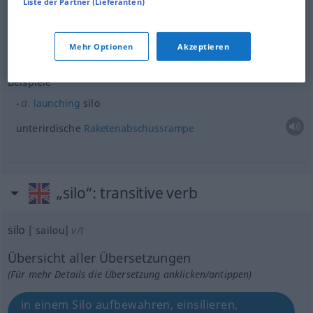
Liste der Partner (Lieferanten)
(
besonders
Zement)Silo
m
silo
for cement
TECH
etc
Mehr Optionen
Akzeptieren
Beispiele
a.
launching
silo
unterirdische
Raketenabschussrampe
„silo“
: transitive verb
silo
[ˈsailou]
v/t
Übersicht aller Übersetzungen
(Für mehr Details die Übersetzung anklicken/antippen)
in einem Silo aufbewahren, einsilieren,