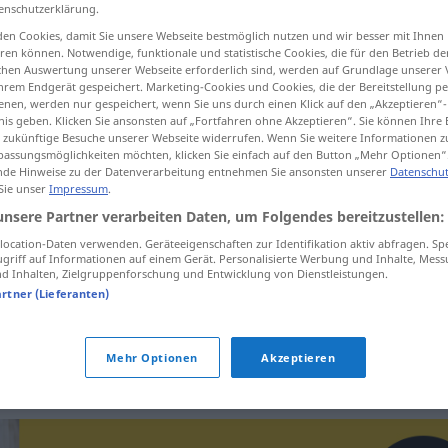
enschutzerklärung.
en Cookies, damit Sie unsere Webseite bestmöglich nutzen und wir besser mit Ihnen
en können. Notwendige, funktionale und statistische Cookies, die für den Betrieb d
ischen Auswertung unserer Webseite erforderlich sind, werden auf Grundlage unserer
tippen)
hrem Endgerät gespeichert. Marketing-Cookies und Cookies, die der Bereitstellung per
nen, werden nur gespeichert, wenn Sie uns durch einen Klick auf den „Akzeptieren“-
nis geben. Klicken Sie ansonsten auf „Fortfahren ohne Akzeptieren“. Sie können Ihre 
ür zukünftige Besuche unserer Webseite widerrufen. Wenn Sie weitere Informationen 
assungsmöglichkeiten möchten, klicken Sie einfach auf den Button „Mehr Optionen“
sideways
sidewise → siehe „
“
de Hinweise zu der Datenverarbeitung entnehmen Sie ansonsten unserer
Datenschut
 Sie unser
Impressum
.
unsere Partner verarbeiten Daten, um Folgendes bereitzustellen:
ocation-Daten verwenden. Geräteeigenschaften zur Identifikation aktiv abfragen. Sp
griff auf Informationen auf einem Gerät. Personalisierte Werbung und Inhalte, Mes
 Inhalten, Zielgruppenforschung und Entwicklung von Dienstleistungen.
artner (Lieferanten)
Mehr Optionen
Akzeptieren