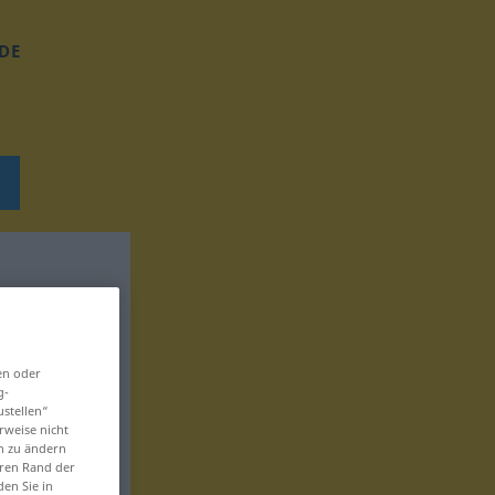
DE
en oder
g-
ustellen“
rweise nicht
en zu ändern
eren Rand der
den Sie in