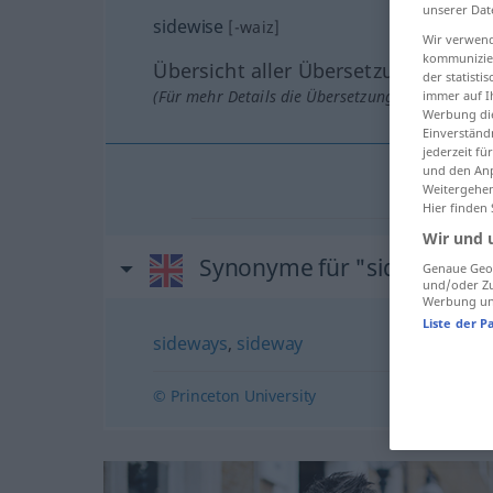
unserer Dat
sidewise
[-waiz]
Wir verwend
kommunizier
Übersicht aller Übersetzungen
der statist
(Für mehr Details die Übersetzung anklicken/an
immer auf I
Werbung die
Einverständ
jederzeit f
und den Anp
Weitergehen
Hier finden
Wir und 
Synonyme für "sidewise"
Genaue Geol
und/oder Zu
Werbung und
Liste der P
sideways
,
sideway
© Princeton University