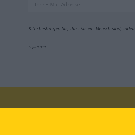
Bitte bestätigen Sie, dass Sie ein Mensch sind, inde
*Pflichtfeld
Besuchen Sie uns auf:
faceb