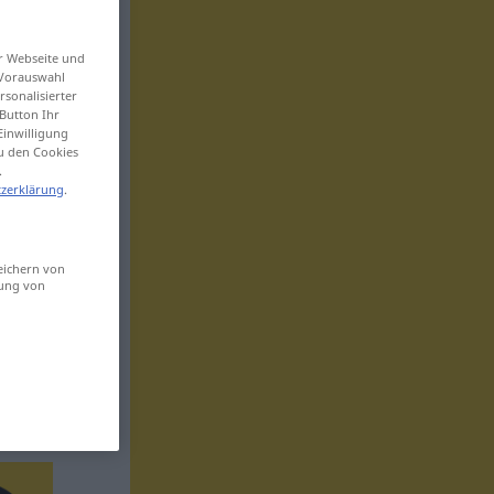
er Webseite und
 Vorauswahl
sonalisierter
Button Ihr
Einwilligung
zu den Cookies
.
zerklärung
.
eichern von
sung von