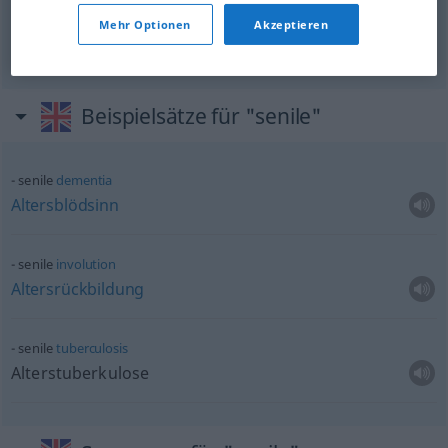
durch fortgeschrittene
Erosion
weitgehend
Mehr Optionen
Akzeptieren
abgetragen
senile
GEOL
Beispielsätze für "senile"
senile
dementia
Altersblödsinn
senile
involution
Altersrückbildung
senile
tuberculosis
Alterstuberkulose