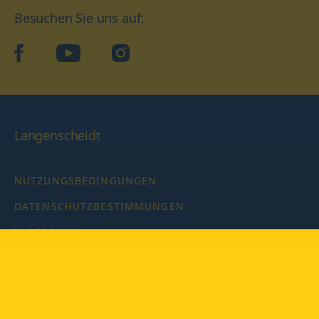
Besuchen Sie uns auf:
facebook
YouTube
Instagram
Langenscheidt
NUTZUNGSBEDINGUNGEN
DATENSCHUTZBESTIMMUNGEN
IMPRESSUM
PRIVATSPHÄRE-EINSTELLUNGEN
LATEINWÖRTERBUCH MIT CODE