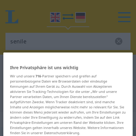
Englisch-Deutsch Wörterbuch
senile
Ihre Privatsphäre ist uns wichtig
Englisch-Deutsch Übersetzung für
Wir und unsere
716
-Partner speichern und greifen auf
personenbezogene Daten wie Browserdaten oder eindeutige
"senile"
Kennungen auf Ihrem Gerät zu. Durch Auswahl von Akzeptieren
aktivieren Sie Tracking-Technologien für die unter „Wir und unsere
Partner verarbeiten Daten, um Ihnen Dienste bereitzustellen“
"senile" Deutsch Übersetzung
aufgeführten Zwecke. Wenn Tracker deaktiviert sind, sind manche
Inhalte und Anzeigen möglicherweise nicht mehr so relevant für Sie. Sie
können dieses Menü jederzeit wieder aufrufen, um Ihre Einstellungen zu
ändern oder Ihre Einwilligung zu widerrufen, indem Sie auf den Link
„senile“
: adjective
Privatsphäre-Einstellungen am unteren Rand der Webseite klicken. Ihre
Einstellungen gelten innerhalb unseres Website. Weitere Informationen
finden Sie in unserer Datenschutzerklärung.
senile
[ˈsiːnail]
adj