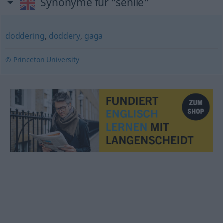
Synonyme für "senile"
doddering
,
doddery
,
gaga
© Princeton University