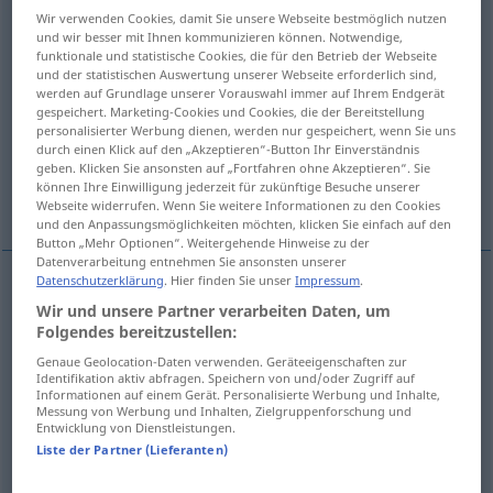
Wir verwenden Cookies, damit Sie unsere Webseite bestmöglich nutzen
und wir besser mit Ihnen kommunizieren können. Notwendige,
Übersicht aller Übersetzungen
funktionale und statistische Cookies, die für den Betrieb der Webseite
(Für mehr Details die Übersetzung anklicken/antippen)
und der statistischen Auswertung unserer Webseite erforderlich sind,
werden auf Grundlage unserer Vorauswahl immer auf Ihrem Endgerät
gespeichert. Marketing-Cookies und Cookies, die der Bereitstellung
senil, greisenhaft
Alters…
personalisierter Werbung dienen, werden nur gespeichert, wenn Sie uns
durch einen Klick auf den „Akzeptieren“-Button Ihr Einverständnis
geben. Klicken Sie ansonsten auf „Fortfahren ohne Akzeptieren“. Sie
durch fortgeschrittene Erosion weitgehend
können Ihre Einwilligung jederzeit für zukünftige Besuche unserer
abgetragen
Webseite widerrufen. Wenn Sie weitere Informationen zu den Cookies
und den Anpassungsmöglichkeiten möchten, klicken Sie einfach auf den
Button „Mehr Optionen“. Weitergehende Hinweise zu der
Datenverarbeitung entnehmen Sie ansonsten unserer
Datenschutzerklärung
. Hier finden Sie unser
Impressum
.
Wir und unsere Partner verarbeiten Daten, um
senil
,
greisenhaft
senile
Folgendes bereitzustellen:
Genaue Geolocation-Daten verwenden. Geräteeigenschaften zur
Identifikation aktiv abfragen. Speichern von und/oder Zugriff auf
Alters…
senile
relating to old age
Informationen auf einem Gerät. Personalisierte Werbung und Inhalte,
Messung von Werbung und Inhalten, Zielgruppenforschung und
Entwicklung von Dienstleistungen.
Liste der Partner (Lieferanten)