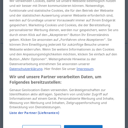
Wir verwenden Cookies, damit Sie unsere Webseite bestmöglich nutzen
und wir besser mit Ihnen kommunizieren können. Notwendige,
Übersicht aller Übersetzungen
funktionale und statistische Cookies, die für den Betrieb der Webseite
und der statistischen Auswertung unserer Webseite erforderlich sind,
(Für mehr Details die Übersetzung anklicken/antippen)
werden auf Grundlage unserer Vorauswahl immer auf Ihrem Endgerät
gespeichert. Marketing-Cookies und Cookies, die der Bereitstellung
selbstsüchtig, egoistisch
personalisierter Werbung dienen, werden nur gespeichert, wenn Sie uns
durch einen Klick auf den „Akzeptieren“-Button Ihr Einverständnis
geben. Klicken Sie ansonsten auf „Fortfahren ohne Akzeptieren“. Sie
können Ihre Einwilligung jederzeit für zukünftige Besuche unserer
Webseite widerrufen. Wenn Sie weitere Informationen zu den Cookies
und den Anpassungsmöglichkeiten möchten, klicken Sie einfach auf den
selbstsüchtig
,
egoistisch
self-seeking
Button „Mehr Optionen“. Weitergehende Hinweise zu der
Datenverarbeitung entnehmen Sie ansonsten unserer
Datenschutzerklärung
. Hier finden Sie unser
Impressum
.
Wir und unsere Partner verarbeiten Daten, um
„self-seeking“
: noun
Folgendes bereitzustellen:
Genaue Geolocation-Daten verwenden. Geräteeigenschaften zur
Identifikation aktiv abfragen. Speichern von und/oder Zugriff auf
self-seeking
s
Informationen auf einem Gerät. Personalisierte Werbung und Inhalte,
Messung von Werbung und Inhalten, Zielgruppenforschung und
Übersicht aller Übersetzungen
Entwicklung von Dienstleistungen.
Liste der Partner (Lieferanten)
(Für mehr Details die Übersetzung anklicken/antippen)
Selbstsucht