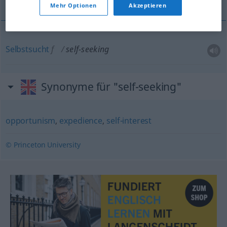
Mehr Optionen
Akzeptieren
Selbstsucht
f
self-seeking
Synonyme für "self-seeking"
opportunism
,
expedience
,
self-interest
© Princeton University