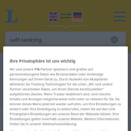
Ihre Privatsphäre ist uns wichtig
Englisch-Deutsch Wörterbuch
self-seeking
Wir und unsere
716
-Partner speichern und greifen auf
Englisch-Deutsch Übersetzung für
personenbezogene Daten wie Browserdaten oder eindeutige
"self-seeking"
Kennungen auf Ihrem Gerät zu. Durch Auswahl von Akzeptieren
aktivieren Sie Tracking-Technologien für die unter „Wir und unsere
Partner verarbeiten Daten, um Ihnen Dienste bereitzustellen“
aufgeführten Zwecke. Wenn Tracker deaktiviert sind, sind manche
"self-seeking" Deutsch Übersetzung
Inhalte und Anzeigen möglicherweise nicht mehr so relevant für Sie. Sie
können dieses Menü jederzeit wieder aufrufen, um Ihre Einstellungen zu
ändern oder Ihre Einwilligung zu widerrufen, indem Sie auf den Link
„self-seeking“
: adjective
Privatsphäre-Einstellungen am unteren Rand der Webseite klicken. Ihre
Einstellungen gelten innerhalb unseres Website. Weitere Informationen
finden Sie in unserer Datenschutzerklärung.
self-seeking
adj