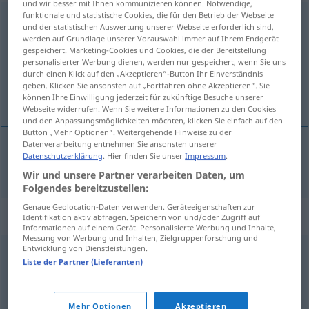
und wir besser mit Ihnen kommunizieren können. Notwendige,
funktionale und statistische Cookies, die für den Betrieb der Webseite
self-reliance
s
und der statistischen Auswertung unserer Webseite erforderlich sind,
werden auf Grundlage unserer Vorauswahl immer auf Ihrem Endgerät
Übersicht aller Übersetzungen
gespeichert. Marketing-Cookies und Cookies, die der Bereitstellung
personalisierter Werbung dienen, werden nur gespeichert, wenn Sie uns
(Für mehr Details die Übersetzung anklicken/antippen)
durch einen Klick auf den „Akzeptieren“-Button Ihr Einverständnis
geben. Klicken Sie ansonsten auf „Fortfahren ohne Akzeptieren“. Sie
Selbstvertrauen
können Ihre Einwilligung jederzeit für zukünftige Besuche unserer
Webseite widerrufen. Wenn Sie weitere Informationen zu den Cookies
und den Anpassungsmöglichkeiten möchten, klicken Sie einfach auf den
Button „Mehr Optionen“. Weitergehende Hinweise zu der
Datenverarbeitung entnehmen Sie ansonsten unserer
Datenschutzerklärung
. Hier finden Sie unser
Impressum
.
Selbstvertrauen
n
self-reliance
Wir und unsere Partner verarbeiten Daten, um
Folgendes bereitzustellen:
Genaue Geolocation-Daten verwenden. Geräteeigenschaften zur
Synonyme für "self-reliance"
Identifikation aktiv abfragen. Speichern von und/oder Zugriff auf
Informationen auf einem Gerät. Personalisierte Werbung und Inhalte,
Messung von Werbung und Inhalten, Zielgruppenforschung und
Entwicklung von Dienstleistungen.
autonomy
,
self-sufficiency
Liste der Partner (Lieferanten)
© Princeton University
Mehr Optionen
Akzeptieren