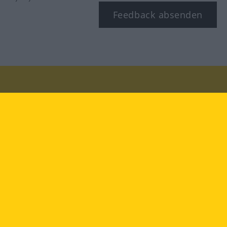
Feedback absenden
Besuchen Sie uns auf:
facebook
YouTube
Instagram
Langenscheidt
NUTZUNGSBEDINGUNGEN