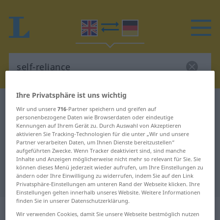
Ihre Privatsphäre ist uns wichtig
Englisch-Deutsch Wörterbuch
self-reliance
Wir und unsere
716
-Partner speichern und greifen auf
Englisch-Deutsch Übersetzung für
personenbezogene Daten wie Browserdaten oder eindeutige
Kennungen auf Ihrem Gerät zu. Durch Auswahl von Akzeptieren
"self-reliance"
aktivieren Sie Tracking-Technologien für die unter „Wir und unsere
Partner verarbeiten Daten, um Ihnen Dienste bereitzustellen“
aufgeführten Zwecke. Wenn Tracker deaktiviert sind, sind manche
Inhalte und Anzeigen möglicherweise nicht mehr so relevant für Sie. Sie
"self-reliance" Deutsch
können dieses Menü jederzeit wieder aufrufen, um Ihre Einstellungen zu
ändern oder Ihre Einwilligung zu widerrufen, indem Sie auf den Link
Übersetzung
Privatsphäre-Einstellungen am unteren Rand der Webseite klicken. Ihre
Einstellungen gelten innerhalb unseres Website. Weitere Informationen
finden Sie in unserer Datenschutzerklärung.
„self-reliance“
: noun
Wir verwenden Cookies, damit Sie unsere Webseite bestmöglich nutzen