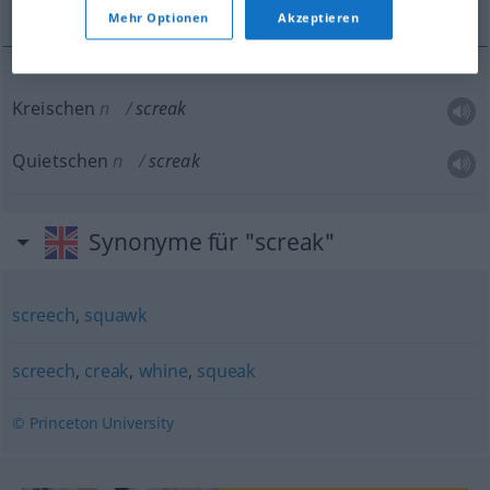
Mehr Optionen
Akzeptieren
Kreischen
n
screak
Quietschen
n
screak
Synonyme für "screak"
screech
,
squawk
screech
,
creak
,
whine
,
squeak
© Princeton University