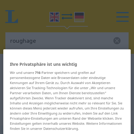
Englisch-Deutsch Wörterbuch
roughage
Ihre Privatsphäre ist uns wichtig
Englisch-Deutsch Übersetzung für
Wir und unsere
716
-Partner speichern und greifen auf
personenbezogene Daten wie Browserdaten oder eindeutige
"roughage"
Kennungen auf Ihrem Gerät zu. Durch Auswahl von Akzeptieren
aktivieren Sie Tracking-Technologien für die unter „Wir und unsere
Partner verarbeiten Daten, um Ihnen Dienste bereitzustellen“
aufgeführten Zwecke. Wenn Tracker deaktiviert sind, sind manche
"roughage" Deutsch Übersetzung
Inhalte und Anzeigen möglicherweise nicht mehr so relevant für Sie. Sie
können dieses Menü jederzeit wieder aufrufen, um Ihre Einstellungen zu
ändern oder Ihre Einwilligung zu widerrufen, indem Sie auf den Link
„roughage“
: noun
Privatsphäre-Einstellungen am unteren Rand der Webseite klicken. Ihre
Einstellungen gelten innerhalb unseres Website. Weitere Informationen
finden Sie in unserer Datenschutzerklärung.
roughage
[ˈrʌfidʒ]
s