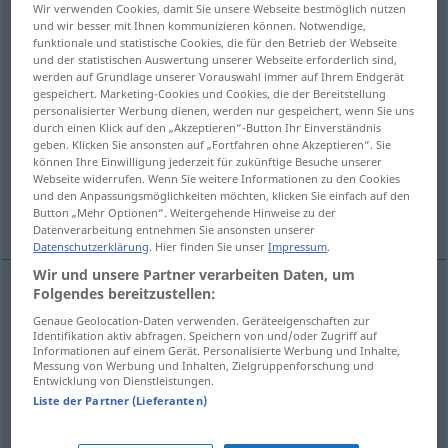
Wir verwenden Cookies, damit Sie unsere Webseite bestmöglich nutzen
und wir besser mit Ihnen kommunizieren können. Notwendige,
Übersicht aller Übersetzungen
funktionale und statistische Cookies, die für den Betrieb der Webseite
und der statistischen Auswertung unserer Webseite erforderlich sind,
(Für mehr Details die Übersetzung anklicken/antippen)
werden auf Grundlage unserer Vorauswahl immer auf Ihrem Endgerät
gespeichert. Marketing-Cookies und Cookies, die der Bereitstellung
Ballaststoffe
grobes Zeug, grobe Ware
personalisierter Werbung dienen, werden nur gespeichert, wenn Sie uns
durch einen Klick auf den „Akzeptieren“-Button Ihr Einverständnis
geben. Klicken Sie ansonsten auf „Fortfahren ohne Akzeptieren“. Sie
Streu, Lagerstroh
können Ihre Einwilligung jederzeit für zukünftige Besuche unserer
Webseite widerrufen. Wenn Sie weitere Informationen zu den Cookies
und den Anpassungsmöglichkeiten möchten, klicken Sie einfach auf den
Raufutter, grobe Nahrung
Button „Mehr Optionen“. Weitergehende Hinweise zu der
Datenverarbeitung entnehmen Sie ansonsten unserer
Datenschutzerklärung
. Hier finden Sie unser
Impressum
.
Wir und unsere Partner verarbeiten Daten, um
Folgendes bereitzustellen:
Ballaststoffe
pl
roughage
dietary fibre
BIOL
Genaue Geolocation-Daten verwenden. Geräteeigenschaften zur
Identifikation aktiv abfragen. Speichern von und/oder Zugriff auf
Informationen auf einem Gerät. Personalisierte Werbung und Inhalte,
Messung von Werbung und Inhalten, Zielgruppenforschung und
Entwicklung von Dienstleistungen.
grobes
Zeug
, grobe
Ware
roughage
rough
Liste der Partner (Lieferanten)
material