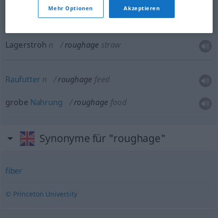
Mehr Optionen
Akzeptieren
Streu
f
roughage
straw
Lagerstroh
n
roughage
straw
Raufutter
n
roughage
feed
grobe
Nahrung
roughage
food
Synonyme für "roughage"
fiber
© Princeton University