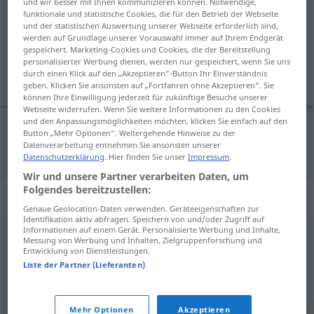
und wir besser mit Ihnen kommunizieren können. Notwendige,
funktionale und statistische Cookies, die für den Betrieb der Webseite
Übersicht aller Übersetzungen
und der statistischen Auswertung unserer Webseite erforderlich sind,
werden auf Grundlage unserer Vorauswahl immer auf Ihrem Endgerät
(Für mehr Details die Übersetzung anklicken/antippen)
gespeichert. Marketing-Cookies und Cookies, die der Bereitstellung
personalisierter Werbung dienen, werden nur gespeichert, wenn Sie uns
reimlos
durch einen Klick auf den „Akzeptieren“-Button Ihr Einverständnis
geben. Klicken Sie ansonsten auf „Fortfahren ohne Akzeptieren“. Sie
können Ihre Einwilligung jederzeit für zukünftige Besuche unserer
Webseite widerrufen. Wenn Sie weitere Informationen zu den Cookies
und den Anpassungsmöglichkeiten möchten, klicken Sie einfach auf den
Button „Mehr Optionen“. Weitergehende Hinweise zu der
reimlos
rimeless
rhymeless
Datenverarbeitung entnehmen Sie ansonsten unserer
Datenschutzerklärung
. Hier finden Sie unser
Impressum
.
Wir und unsere Partner verarbeiten Daten, um
Folgendes bereitzustellen:
Synonyme für "rimeless"
Genaue Geolocation-Daten verwenden. Geräteeigenschaften zur
Identifikation aktiv abfragen. Speichern von und/oder Zugriff auf
Informationen auf einem Gerät. Personalisierte Werbung und Inhalte,
Messung von Werbung und Inhalten, Zielgruppenforschung und
unrhymed
,
rhymeless
Entwicklung von Dienstleistungen.
Liste der Partner (Lieferanten)
© Princeton University
Mehr Optionen
Akzeptieren