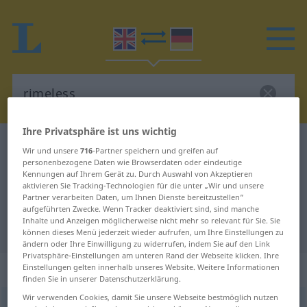
Ihre Privatsphäre ist uns wichtig
Englisch-Deutsch Wörterbuch
rimeless
Wir und unsere
716
-Partner speichern und greifen auf
personenbezogene Daten wie Browserdaten oder eindeutige
Englisch-Deutsch Übersetzung für
Kennungen auf Ihrem Gerät zu. Durch Auswahl von Akzeptieren
"rimeless"
aktivieren Sie Tracking-Technologien für die unter „Wir und unsere
Partner verarbeiten Daten, um Ihnen Dienste bereitzustellen“
aufgeführten Zwecke. Wenn Tracker deaktiviert sind, sind manche
Inhalte und Anzeigen möglicherweise nicht mehr so relevant für Sie. Sie
"rimeless" Deutsch Übersetzung
können dieses Menü jederzeit wieder aufrufen, um Ihre Einstellungen zu
ändern oder Ihre Einwilligung zu widerrufen, indem Sie auf den Link
Privatsphäre-Einstellungen am unteren Rand der Webseite klicken. Ihre
„rimeless“
Einstellungen gelten innerhalb unseres Website. Weitere Informationen
finden Sie in unserer Datenschutzerklärung.
Wir verwenden Cookies, damit Sie unsere Webseite bestmöglich nutzen
rimeless
OBS