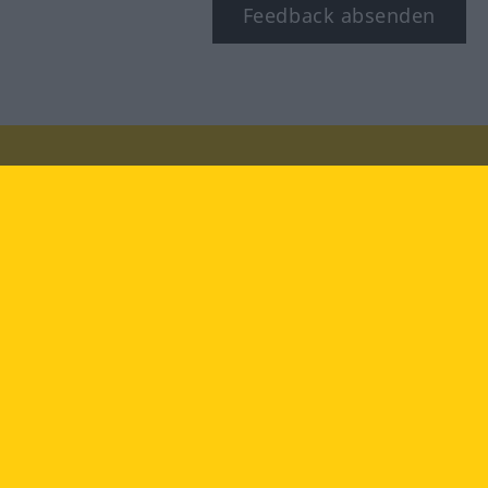
Feedback absenden
Besuchen Sie uns auf:
facebook
YouTube
Instagram
Langenscheidt
NUTZUNGSBEDINGUNGEN
DATENSCHUTZBESTIMMUNGEN