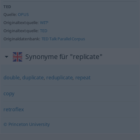
TED
Quelle:
OPUS
Originaltextquelle:
WIT³
Originaltextquelle:
TED
Originaldatenbank:
TED Talk Parallel Corpus
Synonyme für "replicate"
double
,
duplicate
,
reduplicate
,
repeat
copy
retroflex
© Princeton University