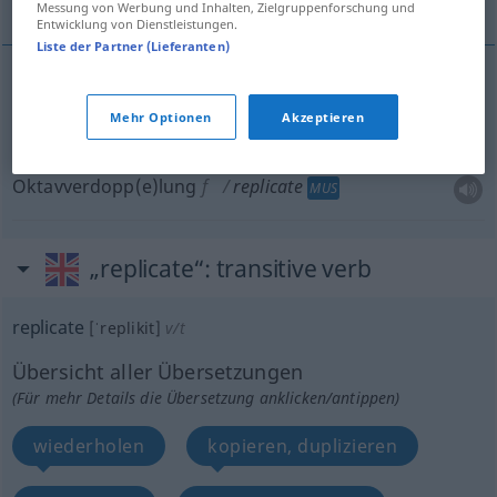
Messung von Werbung und Inhalten, Zielgruppenforschung und
Entwicklung von Dienstleistungen.
Liste der Partner (Lieferanten)
Wiederholung
f
replicate
of experiment
etc
Mehr Optionen
Akzeptieren
Oktavverdopp(e)lung
f
replicate
MUS
„replicate“
: transitive verb
replicate
[ˈreplikit]
v/t
Übersicht aller Übersetzungen
(Für mehr Details die Übersetzung anklicken/antippen)
wiederholen
kopieren, duplizieren