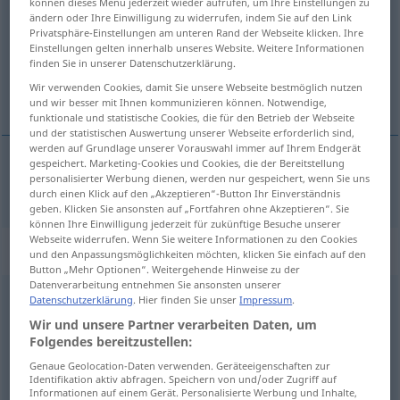
können dieses Menü jederzeit wieder aufrufen, um Ihre Einstellungen zu
ändern oder Ihre Einwilligung zu widerrufen, indem Sie auf den Link
Übersicht aller Übersetzungen
Privatsphäre-Einstellungen am unteren Rand der Webseite klicken. Ihre
Einstellungen gelten innerhalb unseres Website. Weitere Informationen
(Für mehr Details die Übersetzung anklicken/antippen)
finden Sie in unserer Datenschutzerklärung.
Wir verwenden Cookies, damit Sie unsere Webseite bestmöglich nutzen
zurückgekrümmt
und wir besser mit Ihnen kommunizieren können. Notwendige,
funktionale und statistische Cookies, die für den Betrieb der Webseite
und der statistischen Auswertung unserer Webseite erforderlich sind,
werden auf Grundlage unserer Vorauswahl immer auf Ihrem Endgerät
gespeichert. Marketing-Cookies und Cookies, die der Bereitstellung
personalisierter Werbung dienen, werden nur gespeichert, wenn Sie uns
zurückgekrümmt
replicate
besonders
leaf
BOT
durch einen Klick auf den „Akzeptieren“-Button Ihr Einverständnis
geben. Klicken Sie ansonsten auf „Fortfahren ohne Akzeptieren“. Sie
können Ihre Einwilligung jederzeit für zukünftige Besuche unserer
Webseite widerrufen. Wenn Sie weitere Informationen zu den Cookies
„replicate“
: noun
und den Anpassungsmöglichkeiten möchten, klicken Sie einfach auf den
Button „Mehr Optionen“. Weitergehende Hinweise zu der
Datenverarbeitung entnehmen Sie ansonsten unserer
replicate
[ˈreplikit]
s
Datenschutzerklärung
. Hier finden Sie unser
Impressum
.
Wir und unsere Partner verarbeiten Daten, um
Übersicht aller Übersetzungen
Folgendes bereitzustellen:
(Für mehr Details die Übersetzung anklicken/antippen)
Genaue Geolocation-Daten verwenden. Geräteeigenschaften zur
Identifikation aktiv abfragen. Speichern von und/oder Zugriff auf
Wiederholung
Oktavverdoppelung
Informationen auf einem Gerät. Personalisierte Werbung und Inhalte,