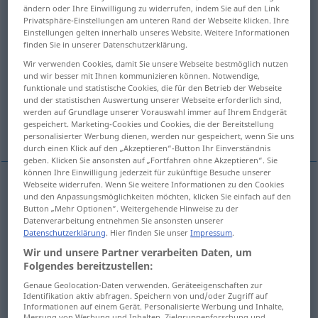
ändern oder Ihre Einwilligung zu widerrufen, indem Sie auf den Link
Privatsphäre-Einstellungen am unteren Rand der Webseite klicken. Ihre
Übersicht aller Übersetzungen
Einstellungen gelten innerhalb unseres Website. Weitere Informationen
(Für mehr Details die Übersetzung anklicken/antippen)
finden Sie in unserer Datenschutzerklärung.
Wir verwenden Cookies, damit Sie unsere Webseite bestmöglich nutzen
Ruhm, Berühmtheit, hohes Ansehen, guter
und wir besser mit Ihnen kommunizieren können. Notwendige,
funktionale und statistische Cookies, die für den Betrieb der Webseite
Ruf, Name
und der statistischen Auswertung unserer Webseite erforderlich sind,
werden auf Grundlage unserer Vorauswahl immer auf Ihrem Endgerät
gespeichert. Marketing-Cookies und Cookies, die der Bereitstellung
Gerücht
personalisierter Werbung dienen, werden nur gespeichert, wenn Sie uns
durch einen Klick auf den „Akzeptieren“-Button Ihr Einverständnis
geben. Klicken Sie ansonsten auf „Fortfahren ohne Akzeptieren“. Sie
können Ihre Einwilligung jederzeit für zukünftige Besuche unserer
Webseite widerrufen. Wenn Sie weitere Informationen zu den Cookies
und den Anpassungsmöglichkeiten möchten, klicken Sie einfach auf den
Ruhm
m
renown
Button „Mehr Optionen“. Weitergehende Hinweise zu der
Datenverarbeitung entnehmen Sie ansonsten unserer
Datenschutzerklärung
. Hier finden Sie unser
Impressum
.
Berühmtheit
f
renown
Wir und unsere Partner verarbeiten Daten, um
Folgendes bereitzustellen:
hohes
Ansehen
, guter
Ruf
,
Name
m
renown
Genaue Geolocation-Daten verwenden. Geräteeigenschaften zur
Identifikation aktiv abfragen. Speichern von und/oder Zugriff auf
Informationen auf einem Gerät. Personalisierte Werbung und Inhalte,
Messung von Werbung und Inhalten, Zielgruppenforschung und