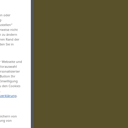
en oder
g-
ustellen“
rweise nicht
en zu ändern
eren Rand der
den Sie in
er Webseite und
 Vorauswahl
sonalisierter
Button Ihr
Einwilligung
zu den Cookies
.
zerklärung
.
eichern von
sung von