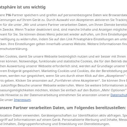
atsphäre ist uns wichtig
sere
716
-Partner speichern und greifen auf personenbezogene Daten wie Browserdat
Kennungen auf Ihrem Gerät zu. Durch Auswahl von Akzeptieren aktivieren Sie Trackin
tippen)
n für die unter „Wir und unsere Partner verarbeiten Daten, um Ihnen Dienste bereitz
n Zwecke. Wenn Tracker deaktiviert sind, sind manche Inhalte und Anzeigen mögliche
evant für Sie. Sie können dieses Menü jederzeit wieder aufrufen, um Ihre Einstellung
gsbeamter
inwilligung zu widerrufen, indem Sie auf den Link Privatsphäre-Einstellungen am unt
cken. Ihre Einstellungen gelten innerhalb unseres Website. Weitere Informationen fin
enschutzerklärung.
andsbeamter
Krankenhausarzt
en Cookies, damit Sie unsere Webseite bestmöglich nutzen und wir besser mit Ihnen
en können. Notwendige, funktionale und statistische Cookies, die für den Betrieb d
ischen Auswertung unserer Webseite erforderlich sind, werden auf Grundlage unserer
hrem Endgerät gespeichert. Marketing-Cookies und Cookies, die der Bereitstellung per
nen, werden nur gespeichert, wenn Sie uns durch einen Klick auf den „Akzeptieren“-
nis geben. Klicken Sie ansonsten auf „Fortfahren ohne Akzeptieren“. Sie können Ihre 
ür zukünftige Besuche unserer Webseite widerrufen. Wenn Sie weitere Informationen 
assungsmöglichkeiten möchten, klicken Sie einfach auf den Button „Mehr Optionen“
registrar
of births, marriages and
de Hinweise zu der Datenverarbeitung entnehmen Sie ansonsten unserer
Datenschut
 Sie unser
Impressum
.
amtin
f
deaths
unsere Partner verarbeiten Daten, um Folgendes bereitzustellen:
ocation-Daten verwenden. Geräteeigenschaften zur Identifikation aktiv abfragen. Sp
griff auf Informationen auf einem Gerät. Personalisierte Werbung und Inhalte, Mes
 Inhalten, Zielgruppenforschung und Entwicklung von Dienstleistungen.
en
to
get
married
before
the registrar