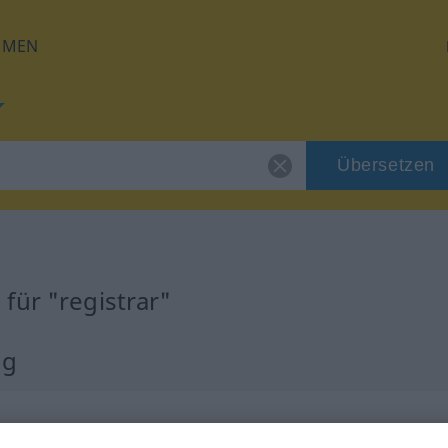
HMEN
Übersetzen
für "registrar"
ng