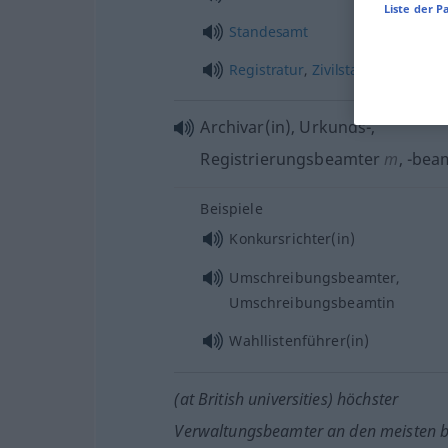
Liste der P
Standesamt
Registratur
,
Zivilstandsregister
Archivar(in), Urkunds-,
Registrierungsbeamter
m
,
-bea
Beispiele
Konkursrichter(in)
Umschreibungsbeamter,
Umschreibungsbeamtin
Wahllistenführer(in)
(at British universities) höchster
Verwaltungsbeamter an den meisten br