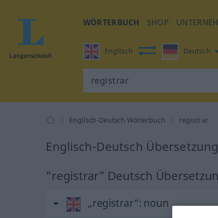
WÖRTERBUCH
SHOP
UNTERNE
Englisch
Deutsch
Englisch-Deutsch Wörterbuch
registrar
Englisch-Deutsch Übersetzung 
"registrar" Deutsch Übersetzu
„registrar“
: noun