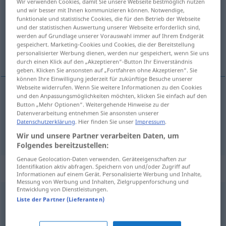
Wir verwenden Cookies, damit Sie unsere Webseite bestmöglich nutzen
und wir besser mit Ihnen kommunizieren können. Notwendige,
Übersicht aller Übersetzungen
funktionale und statistische Cookies, die für den Betrieb der Webseite
und der statistischen Auswertung unserer Webseite erforderlich sind,
(Für mehr Details die Übersetzung anklicken/antippen)
werden auf Grundlage unserer Vorauswahl immer auf Ihrem Endgerät
gespeichert. Marketing-Cookies und Cookies, die der Bereitstellung
Reflexions…
personalisierter Werbung dienen, werden nur gespeichert, wenn Sie uns
durch einen Klick auf den „Akzeptieren“-Button Ihr Einverständnis
geben. Klicken Sie ansonsten auf „Fortfahren ohne Akzeptieren“. Sie
können Ihre Einwilligung jederzeit für zukünftige Besuche unserer
Webseite widerrufen. Wenn Sie weitere Informationen zu den Cookies
und den Anpassungsmöglichkeiten möchten, klicken Sie einfach auf den
Reflexions…
reflexion
reflectional
Button „Mehr Optionen“. Weitergehende Hinweise zu der
Datenverarbeitung entnehmen Sie ansonsten unserer
Datenschutzerklärung
. Hier finden Sie unser
Impressum
.
reflection
reflexion → siehe „
“
Wir und unsere Partner verarbeiten Daten, um
Folgendes bereitzustellen:
Genaue Geolocation-Daten verwenden. Geräteeigenschaften zur
Synonyme für "reflexion"
Identifikation aktiv abfragen. Speichern von und/oder Zugriff auf
Informationen auf einem Gerät. Personalisierte Werbung und Inhalte,
Messung von Werbung und Inhalten, Zielgruppenforschung und
Entwicklung von Dienstleistungen.
Liste der Partner (Lieferanten)
reflection