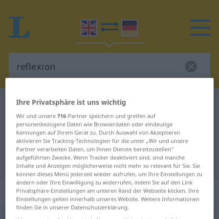
Ihre Privatsphäre ist uns wichtig
Englisch-Deutsch Wörterbuch
reflexion
Wir und unsere
716
-Partner speichern und greifen auf
Englisch-Deutsch Übersetzung für
personenbezogene Daten wie Browserdaten oder eindeutige
"reflexion"
Kennungen auf Ihrem Gerät zu. Durch Auswahl von Akzeptieren
aktivieren Sie Tracking-Technologien für die unter „Wir und unsere
Partner verarbeiten Daten, um Ihnen Dienste bereitzustellen“
aufgeführten Zwecke. Wenn Tracker deaktiviert sind, sind manche
"reflexion" Deutsch Übersetzung
Inhalte und Anzeigen möglicherweise nicht mehr so relevant für Sie. Sie
können dieses Menü jederzeit wieder aufrufen, um Ihre Einstellungen zu
ändern oder Ihre Einwilligung zu widerrufen, indem Sie auf den Link
„reflexion“
Privatsphäre-Einstellungen am unteren Rand der Webseite klicken. Ihre
Einstellungen gelten innerhalb unseres Website. Weitere Informationen
finden Sie in unserer Datenschutzerklärung.
reflexion
,
reflexional