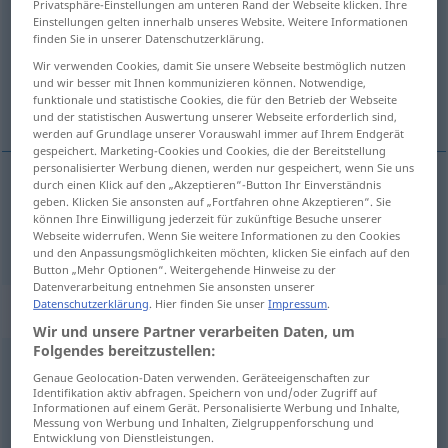
Privatsphäre-Einstellungen am unteren Rand der Webseite klicken. Ihre
Einstellungen gelten innerhalb unseres Website. Weitere Informationen
Übersicht aller Übersetzungen
finden Sie in unserer Datenschutzerklärung.
(Für mehr Details die Übersetzung anklicken/antippen)
Wir verwenden Cookies, damit Sie unsere Webseite bestmöglich nutzen
und wir besser mit Ihnen kommunizieren können. Notwendige,
funktionale und statistische Cookies, die für den Betrieb der Webseite
einstöpseln
und der statistischen Auswertung unserer Webseite erforderlich sind,
werden auf Grundlage unserer Vorauswahl immer auf Ihrem Endgerät
gespeichert. Marketing-Cookies und Cookies, die der Bereitstellung
personalisierter Werbung dienen, werden nur gespeichert, wenn Sie uns
durch einen Klick auf den „Akzeptieren“-Button Ihr Einverständnis
geben. Klicken Sie ansonsten auf „Fortfahren ohne Akzeptieren“. Sie
einstöpseln
plug in
können Ihre Einwilligung jederzeit für zukünftige Besuche unserer
Webseite widerrufen. Wenn Sie weitere Informationen zu den Cookies
und den Anpassungsmöglichkeiten möchten, klicken Sie einfach auf den
Button „Mehr Optionen“. Weitergehende Hinweise zu der
Datenverarbeitung entnehmen Sie ansonsten unserer
Datenschutzerklärung
. Hier finden Sie unser
Impressum
.
„plug in“
: intransitive verb
Wir und unsere Partner verarbeiten Daten, um
Folgendes bereitzustellen:
plug in
v/i
Genaue Geolocation-Daten verwenden. Geräteeigenschaften zur
Identifikation aktiv abfragen. Speichern von und/oder Zugriff auf
Übersicht aller Übersetzungen
Informationen auf einem Gerät. Personalisierte Werbung und Inhalte,
Messung von Werbung und Inhalten, Zielgruppenforschung und
(Für mehr Details die Übersetzung anklicken/antippen)
Entwicklung von Dienstleistungen.