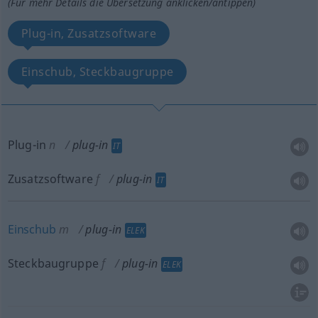
(Für mehr Details die Übersetzung anklicken/antippen)
Plug-in, Zusatzsoftware
Einschub, Steckbaugruppe
Plug-in
n
plug-in
IT
Zusatzsoftware
f
plug-in
IT
Einschub
m
plug-in
ELEK
Steckbaugruppe
f
plug-in
ELEK