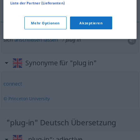
Liste der Partner (Lieferanten)
sich anschließen lassen
Mehr Optionen
Akzeptieren
sich
anschließen
lassen
plug in
Synonyme für "plug in"
connect
© Princeton University
"plug-in" Deutsch Übersetzung
„plug-in“
: adjective