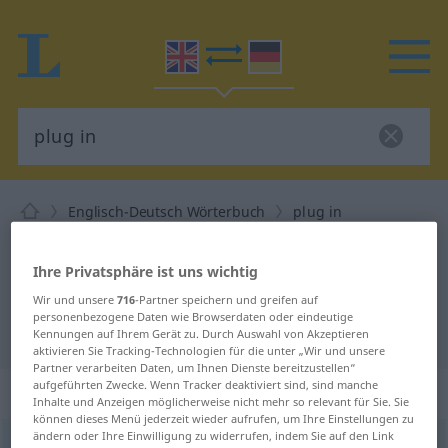
Englisch-Deutsch Wörterbuch
plug in
Englisch-Deutsch Übersetzung für
Ihre Privatsphäre ist uns wichtig
"plug in"
Wir und unsere
716
-Partner speichern und greifen auf
personenbezogene Daten wie Browserdaten oder eindeutige
"plug in" Deutsch Übersetzung
Kennungen auf Ihrem Gerät zu. Durch Auswahl von Akzeptieren
aktivieren Sie Tracking-Technologien für die unter „Wir und unsere
Partner verarbeiten Daten, um Ihnen Dienste bereitzustellen“
aufgeführten Zwecke. Wenn Tracker deaktiviert sind, sind manche
„plug in“
: transitive verb
Inhalte und Anzeigen möglicherweise nicht mehr so relevant für Sie. Sie
können dieses Menü jederzeit wieder aufrufen, um Ihre Einstellungen zu
ändern oder Ihre Einwilligung zu widerrufen, indem Sie auf den Link
plug in
v/t
<
trennb
>