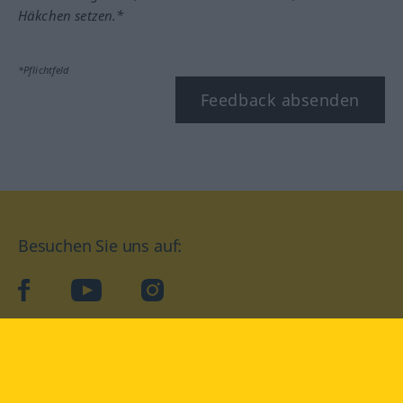
Häkchen setzen.*
*Pflichtfeld
Feedback absenden
Besuchen Sie uns auf:
facebook
YouTube
Instagram
Langenscheidt