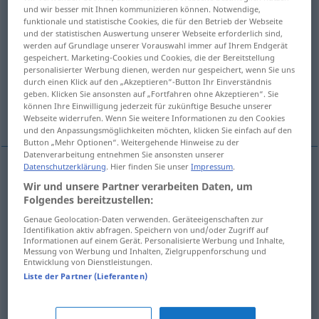
und wir besser mit Ihnen kommunizieren können. Notwendige,
funktionale und statistische Cookies, die für den Betrieb der Webseite
Übersicht aller Übersetzungen
und der statistischen Auswertung unserer Webseite erforderlich sind,
(Für mehr Details die Übersetzung anklicken/antippen)
werden auf Grundlage unserer Vorauswahl immer auf Ihrem Endgerät
gespeichert. Marketing-Cookies und Cookies, die der Bereitstellung
personalisierter Werbung dienen, werden nur gespeichert, wenn Sie uns
Freizeit, Zeit zum Spielen zur Erholung
durch einen Klick auf den „Akzeptieren“-Button Ihr Einverständnis
geben. Klicken Sie ansonsten auf „Fortfahren ohne Akzeptieren“. Sie
können Ihre Einwilligung jederzeit für zukünftige Besuche unserer
große Pause
Webseite widerrufen. Wenn Sie weitere Informationen zu den Cookies
und den Anpassungsmöglichkeiten möchten, klicken Sie einfach auf den
Button „Mehr Optionen“. Weitergehende Hinweise zu der
Datenverarbeitung entnehmen Sie ansonsten unserer
Datenschutzerklärung
. Hier finden Sie unser
Impressum
.
Freizeit
f
playtime
Wir und unsere Partner verarbeiten Daten, um
Folgendes bereitzustellen:
Zeit
f
zum Spielen
od
zur
Erholung
playtime
Genaue Geolocation-Daten verwenden. Geräteeigenschaften zur
Identifikation aktiv abfragen. Speichern von und/oder Zugriff auf
Informationen auf einem Gerät. Personalisierte Werbung und Inhalte,
Messung von Werbung und Inhalten, Zielgruppenforschung und
Entwicklung von Dienstleistungen.
große
Pause
playtime
at school
Liste der Partner (Lieferanten)