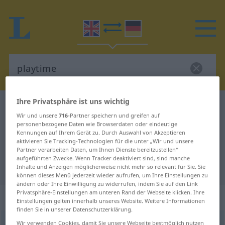
Ihre Privatsphäre ist uns wichtig
Englisch-Deutsch Wörterbuch
playtime
Wir und unsere
716
-Partner speichern und greifen auf
Englisch-Deutsch Übersetzung für
personenbezogene Daten wie Browserdaten oder eindeutige
Kennungen auf Ihrem Gerät zu. Durch Auswahl von Akzeptieren
"playtime"
aktivieren Sie Tracking-Technologien für die unter „Wir und unsere
Partner verarbeiten Daten, um Ihnen Dienste bereitzustellen“
aufgeführten Zwecke. Wenn Tracker deaktiviert sind, sind manche
"playtime" Deutsch Übersetzung
Inhalte und Anzeigen möglicherweise nicht mehr so relevant für Sie. Sie
können dieses Menü jederzeit wieder aufrufen, um Ihre Einstellungen zu
ändern oder Ihre Einwilligung zu widerrufen, indem Sie auf den Link
Privatsphäre-Einstellungen am unteren Rand der Webseite klicken. Ihre
„playtime“
: noun
Einstellungen gelten innerhalb unseres Website. Weitere Informationen
finden Sie in unserer Datenschutzerklärung.
playtime
Wir verwenden Cookies, damit Sie unsere Webseite bestmöglich nutzen
s