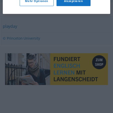
Mehr Optionen
Akzeptieren
Synonyme für "playtime"
playday
© Princeton University