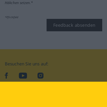
Häkchen setzen.*
*Pflichtfeld
Feedback absenden
Besuchen Sie uns auf:
facebook
YouTube
Instagram
Langenscheidt