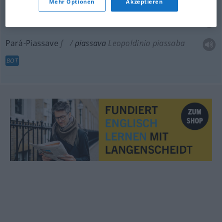
Mehr Optionen
Akzeptieren
Bahia-Piassave
f
piassava
Attalea funifera
BOT
Pará-Piassave
f
piassava
Leopoldinia piassaba
BOT