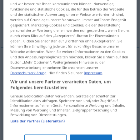
und wir besser mit Ihnen kommunizieren können. Notwendige,
funktionale und statistische Cookies, die für den Betrieb der Webseite
Übersicht aller Übersetzungen
und der statistischen Auswertung unserer Webseite erforderlich sind,
(Für mehr Details die Übersetzung anklicken/antippen)
werden auf Grundlage unserer Vorauswahl immer auf Ihrem Endgerät
gespeichert. Marketing-Cookies und Cookies, die der Bereitstellung
personalisierter Werbung dienen, werden nur gespeichert, wenn Sie uns
Piassava-Palme, Bahia-Piassave, Pará-Piassave
durch einen Klick auf den „Akzeptieren“-Button Ihr Einverständnis
geben. Klicken Sie ansonsten auf „Fortfahren ohne Akzeptieren“. Sie
können Ihre Einwilligung jederzeit für zukünftige Besuche unserer
Webseite widerrufen. Wenn Sie weitere Informationen zu den Cookies
und den Anpassungsmöglichkeiten möchten, klicken Sie einfach auf den
Beispiele
Button „Mehr Optionen“. Weitergehende Hinweise zu der
Datenverarbeitung entnehmen Sie ansonsten unserer
a.
besonders
piassava
fiber
, piassava fibre
BR
Datenschutzerklärung
. Hier finden Sie unser
Impressum
.
f
Piassave(faser)
Wir und unsere Partner verarbeiten Daten, um
Folgendes bereitzustellen:
Genaue Geolocation-Daten verwenden. Geräteeigenschaften zur
piassava
broom
Identifikation aktiv abfragen. Speichern von und/oder Zugriff auf
Informationen auf einem Gerät. Personalisierte Werbung und Inhalte,
Piassavabesen
Messung von Werbung und Inhalten, Zielgruppenforschung und
Entwicklung von Dienstleistungen.
Liste der Partner (Lieferanten)
Piassava-Palme
f
piassava
BOT