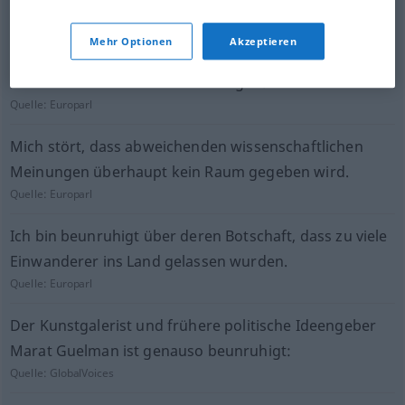
Sorge bereitete mir auch die Antwort.
Quelle:
Europarl
Mehr Optionen
Akzeptieren
Dies bereitet uns besondere Sorgen.
Quelle:
Europarl
Mich stört, dass abweichenden wissenschaftlichen
Meinungen überhaupt kein Raum gegeben wird.
Quelle:
Europarl
Ich bin beunruhigt über deren Botschaft, dass zu viele
Einwanderer ins Land gelassen wurden.
Quelle:
Europarl
Der Kunstgalerist und frühere politische Ideengeber
Marat Guelman ist genauso beunruhigt:
Quelle:
GlobalVoices