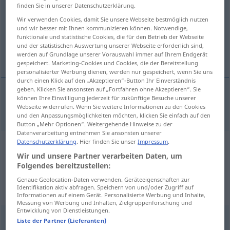
finden Sie in unserer Datenschutzerklärung.
Übersicht aller Übersetzungen
Wir verwenden Cookies, damit Sie unsere Webseite bestmöglich nutzen
und wir besser mit Ihnen kommunizieren können. Notwendige,
(Für mehr Details die Übersetzung anklicken/antippen)
funktionale und statistische Cookies, die für den Betrieb der Webseite
und der statistischen Auswertung unserer Webseite erforderlich sind,
beunruhigt
werden auf Grundlage unserer Vorauswahl immer auf Ihrem Endgerät
gespeichert. Marketing-Cookies und Cookies, die der Bereitstellung
personalisierter Werbung dienen, werden nur gespeichert, wenn Sie uns
durch einen Klick auf den „Akzeptieren“-Button Ihr Einverständnis
geben. Klicken Sie ansonsten auf „Fortfahren ohne Akzeptieren“. Sie
können Ihre Einwilligung jederzeit für zukünftige Besuche unserer
beunruhigt
perturbed
Webseite widerrufen. Wenn Sie weitere Informationen zu den Cookies
und den Anpassungsmöglichkeiten möchten, klicken Sie einfach auf den
Button „Mehr Optionen“. Weitergehende Hinweise zu der
Datenverarbeitung entnehmen Sie ansonsten unserer
Datenschutzerklärung
. Hier finden Sie unser
Impressum
.
Beispielsätze aus externen Quellen
Wir und unsere Partner verarbeiten Daten, um
für "perturbed"
Folgendes bereitzustellen:
(nicht von der Langenscheidt Redaktion
Genaue Geolocation-Daten verwenden. Geräteeigenschaften zur
Identifikation aktiv abfragen. Speichern von und/oder Zugriff auf
geprüft)
Informationen auf einem Gerät. Personalisierte Werbung und Inhalte,
Messung von Werbung und Inhalten, Zielgruppenforschung und
Entwicklung von Dienstleistungen.
Liste der Partner (Lieferanten)
Herr Präsident, die Anfrage hat mich beunruhigt, und