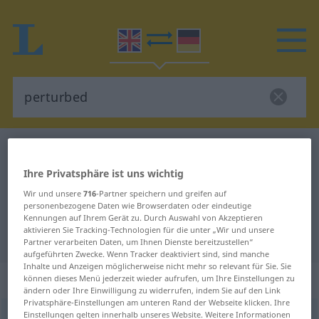
Englisch-Deutsch Wörterbuch
perturbed
Englisch-Deutsch Übersetzung für
Ihre Privatsphäre ist uns wichtig
"perturbed"
Wir und unsere
716
-Partner speichern und greifen auf
personenbezogene Daten wie Browserdaten oder eindeutige
Kennungen auf Ihrem Gerät zu. Durch Auswahl von Akzeptieren
aktivieren Sie Tracking-Technologien für die unter „Wir und unsere
"perturbed" Deutsch Übersetzung
Partner verarbeiten Daten, um Ihnen Dienste bereitzustellen“
aufgeführten Zwecke. Wenn Tracker deaktiviert sind, sind manche
Inhalte und Anzeigen möglicherweise nicht mehr so relevant für Sie. Sie
„perturbed“
: adjective
können dieses Menü jederzeit wieder aufrufen, um Ihre Einstellungen zu
ändern oder Ihre Einwilligung zu widerrufen, indem Sie auf den Link
Privatsphäre-Einstellungen am unteren Rand der Webseite klicken. Ihre
Einstellungen gelten innerhalb unseres Website. Weitere Informationen
perturbed
[pəˈtɜːbd]
adj