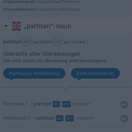
Originaltextquelle:
Europäisches Parlament
Originaldatenbank:
Europarl Parallel Corups
„partisan“
: noun
partisan
[ˈpɑːtizæn]
[ˈpɑːrtəzən]
s
BR
US
Übersicht aller Übersetzungen
(Für mehr Details die Übersetzung anklicken/antippen)
Partisane, Hellebarde
Kommandostab
Partisane
f
partisan
weapon
MIL
HIST
Hellebarde
f
partisan
weapon
MIL
HIST