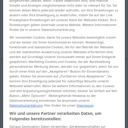
aufgeführten Zwecke. Wenn Tracker deaktiviert sind, sind manche
Inhalte und Anzeigen möglicherweise nicht mehr so relevant für Sie. Sie
Übersicht aller Übersetzungen
können dieses Menü jederzeit wieder aufrufen, um Ihre Einstellungen zu
ändern oder Ihre Einwilligung zu widerrufen, indem Sie auf den Link
(Für mehr Details die Übersetzung anklicken/antippen)
Privatsphäre-Einstellungen am unteren Rand der Webseite klicken. Ihre
Einstellungen gelten innerhalb unseres Website. Weitere Informationen
Parteigänger
Führer eines Freikorps
finden Sie in unserer Datenschutzerklärung.
Wir verwenden Cookies, damit Sie unsere Webseite bestmöglich nutzen
und wir besser mit Ihnen kommunizieren können. Notwendige,
Freischärler, Partisan
funktionale und statistische Cookies, die für den Betrieb der Webseite
und der statistischen Auswertung unserer Webseite erforderlich sind,
werden auf Grundlage unserer Vorauswahl immer auf Ihrem Endgerät
gespeichert. Marketing-Cookies und Cookies, die der Bereitstellung
personalisierter Werbung dienen, werden nur gespeichert, wenn Sie uns
durch einen Klick auf den „Akzeptieren“-Button Ihr Einverständnis
Parteigänger
m
,
-genosse
m
partisan
of a party
geben. Klicken Sie ansonsten auf „Fortfahren ohne Akzeptieren“. Sie
können Ihre Einwilligung jederzeit für zukünftige Besuche unserer
Webseite widerrufen. Wenn Sie weitere Informationen zu den Cookies
und den Anpassungsmöglichkeiten möchten, klicken Sie einfach auf den
Button „Mehr Optionen“. Weitergehende Hinweise zu der
Datenverarbeitung entnehmen Sie ansonsten unserer
Führer
m
eines
Freikorps
partisan
leader of
MIL
Datenschutzerklärung
. Hier finden Sie unser
Impressum
.
Wir und unsere Partner verarbeiten Daten, um
a volunteer corps
Folgendes bereitzustellen:
Genaue Geolocation-Daten verwenden. Geräteeigenschaften zur