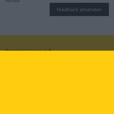
*Pflichtfeld
Feedback absenden
Besuchen Sie uns auf:
facebook
YouTube
Instagram
Langenscheidt
NUTZUNGSBEDINGUNGEN