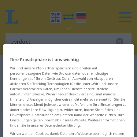
Ihre Privatsphäre ist uns wichtig
Englisch-Deutsch Wörterbuch
oviduct
Wir und unsere
716
-Partner speichern und greifen auf
Englisch-Deutsch Übersetzung für
personenbezogene Daten wie Browserdaten oder eindeutige
Kennungen auf Ihrem Gerät zu. Durch Auswahl von Akzeptieren
"oviduct"
aktivieren Sie Tracking-Technologien für die unter „Wir und unsere
Partner verarbeiten Daten, um Ihnen Dienste bereitzustellen“
aufgeführten Zwecke. Wenn Tracker deaktiviert sind, sind manche
Inhalte und Anzeigen möglicherweise nicht mehr so relevant für Sie. Sie
"oviduct" Deutsch Übersetzung
können dieses Menü jederzeit wieder aufrufen, um Ihre Einstellungen zu
ändern oder Ihre Einwilligung zu widerrufen, indem Sie auf den Link
Privatsphäre-Einstellungen am unteren Rand der Webseite klicken. Ihre
„oviduct“
: noun
Einstellungen gelten innerhalb unseres Website. Weitere Informationen
finden Sie in unserer Datenschutzerklärung.
Wir verwenden Cookies, damit Sie unsere Webseite bestmöglich nutzen
oviduct
[ˈouvidʌkt]
s