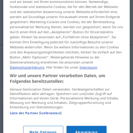
und wir besser mit Ihnen kommunizieren können. Notwendige,
funktionale und statistische Cookies, die für den Betrieb der Webseite
Übersicht aller Übersetzungen
und der statistischen Auswertung unserer Webseite erforderlich sind,
werden auf Grundlage unserer Vorauswahl immer auf Ihrem Endgerät
(Für mehr Details die Übersetzung anklicken/antippen)
gespeichert. Marketing-Cookies und Cookies, die der Bereitstellung
personalisierter Werbung dienen, werden nur gespeichert, wenn Sie uns
Eileiter, Ovidukt
durch einen Klick auf den „Akzeptieren“-Button Ihr Einverständnis
geben. Klicken Sie ansonsten auf „Fortfahren ohne Akzeptieren“. Sie
können Ihre Einwilligung jederzeit für zukünftige Besuche unserer
Webseite widerrufen. Wenn Sie weitere Informationen zu den Cookies
und den Anpassungsmöglichkeiten möchten, klicken Sie einfach auf den
Button „Mehr Optionen“. Weitergehende Hinweise zu der
Eileiter
m
oviduct
MED
ZOOL
Datenverarbeitung entnehmen Sie ansonsten unserer
Datenschutzerklärung
. Hier finden Sie unser
Impressum
.
Wir und unsere Partner verarbeiten Daten, um
Ovidukt
m
oviduct
MED
ZOOL
Folgendes bereitzustellen:
Genaue Geolocation-Daten verwenden. Geräteeigenschaften zur
Identifikation aktiv abfragen. Speichern von und/oder Zugriff auf
Synonyme für "oviduct"
Informationen auf einem Gerät. Personalisierte Werbung und Inhalte,
Messung von Werbung und Inhalten, Zielgruppenforschung und
Entwicklung von Dienstleistungen.
Liste der Partner (Lieferanten)
Fallopian tube
© Princeton University
Mehr Optionen
Akzeptieren