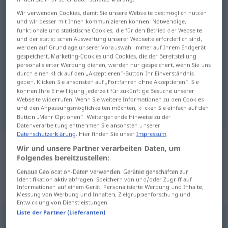
Wir verwenden Cookies, damit Sie unsere Webseite bestmöglich nutzen
Übersicht aller Übersetzungen
und wir besser mit Ihnen kommunizieren können. Notwendige,
funktionale und statistische Cookies, die für den Betrieb der Webseite
(Für mehr Details die Übersetzung anklicken/antippen)
und der statistischen Auswertung unserer Webseite erforderlich sind,
werden auf Grundlage unserer Vorauswahl immer auf Ihrem Endgerät
übereilt, -stürzt, übereilig
gespeichert. Marketing-Cookies und Cookies, die der Bereitstellung
personalisierter Werbung dienen, werden nur gespeichert, wenn Sie uns
durch einen Klick auf den „Akzeptieren“-Button Ihr Einverständnis
geben. Klicken Sie ansonsten auf „Fortfahren ohne Akzeptieren“. Sie
können Ihre Einwilligung jederzeit für zukünftige Besuche unserer
Webseite widerrufen. Wenn Sie weitere Informationen zu den Cookies
übereilt
, -stürzt,
übereilig
overhasty
und den Anpassungsmöglichkeiten möchten, klicken Sie einfach auf den
Button „Mehr Optionen“. Weitergehende Hinweise zu der
Datenverarbeitung entnehmen Sie ansonsten unserer
Datenschutzerklärung
. Hier finden Sie unser
Impressum
.
Beispielsätze aus externen Quellen
Wir und unsere Partner verarbeiten Daten, um
Folgendes bereitzustellen:
für "overhasty"
Genaue Geolocation-Daten verwenden. Geräteeigenschaften zur
(nicht von der Langenscheidt Redaktion
Identifikation aktiv abfragen. Speichern von und/oder Zugriff auf
Informationen auf einem Gerät. Personalisierte Werbung und Inhalte,
geprüft)
Messung von Werbung und Inhalten, Zielgruppenforschung und
Entwicklung von Dienstleistungen.
Liste der Partner (Lieferanten)
Für ein überhastetes Vorgehen ist in dieser Sache kein