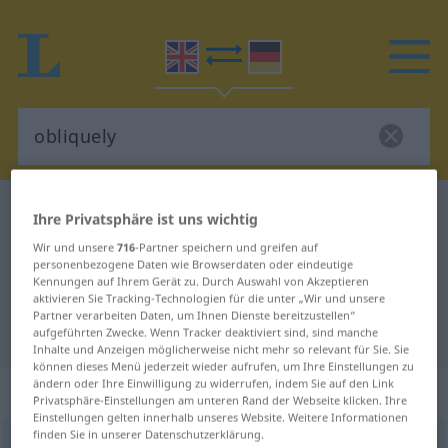
Englisch-Deutsch Wörterbuch
obliquely
Ihre Privatsphäre ist uns wichtig
Englisch-Deutsch Übersetzung für
Wir und unsere
716
-Partner speichern und greifen auf
personenbezogene Daten wie Browserdaten oder eindeutige
"obliquely"
Kennungen auf Ihrem Gerät zu. Durch Auswahl von Akzeptieren
aktivieren Sie Tracking-Technologien für die unter „Wir und unsere
Partner verarbeiten Daten, um Ihnen Dienste bereitzustellen“
"obliquely" Deutsch Übersetzung
aufgeführten Zwecke. Wenn Tracker deaktiviert sind, sind manche
Inhalte und Anzeigen möglicherweise nicht mehr so relevant für Sie. Sie
können dieses Menü jederzeit wieder aufrufen, um Ihre Einstellungen zu
ändern oder Ihre Einwilligung zu widerrufen, indem Sie auf den Link
„obliquely“
: adverb
Privatsphäre-Einstellungen am unteren Rand der Webseite klicken. Ihre
Einstellungen gelten innerhalb unseres Website. Weitere Informationen
finden Sie in unserer Datenschutzerklärung.
obliquely
[əˈbliːklɪ]
adv
FIG