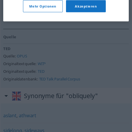
wirken.
Mehr Optionen
Akzeptieren
Quelle:
TED
Quelle
TED
Quelle:
OPUS
Originaltextquelle:
WIT³
Originaltextquelle:
TED
Originaldatenbank:
TED Talk Parallel Corpus
Synonyme für "obliquely"
aslant
,
athwart
sidelong
,
sideways