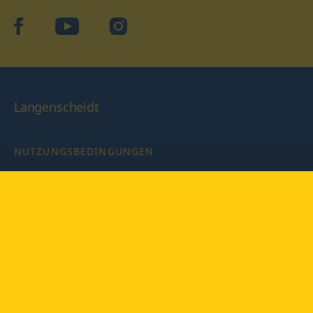
facebook
YouTube
Instagram
Langenscheidt
NUTZUNGSBEDINGUNGEN
DATENSCHUTZBESTIMMUNGEN
IMPRESSUM
PRIVATSPHÄRE-EINSTELLUNGEN
LATEINWÖRTERBUCH MIT CODE
Copyright © 2026 PONS Langenscheidt GmbH, Alle Rechte
vorbehalten.