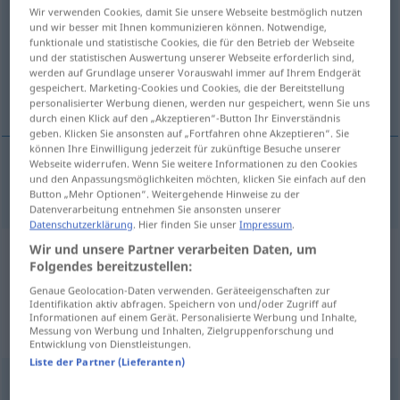
Wir verwenden Cookies, damit Sie unsere Webseite bestmöglich nutzen
und wir besser mit Ihnen kommunizieren können. Notwendige,
Übersicht aller Übersetzungen
funktionale und statistische Cookies, die für den Betrieb der Webseite
(Für mehr Details die Übersetzung anklicken/antippen)
und der statistischen Auswertung unserer Webseite erforderlich sind,
werden auf Grundlage unserer Vorauswahl immer auf Ihrem Endgerät
gespeichert. Marketing-Cookies und Cookies, die der Bereitstellung
indirekt
personalisierter Werbung dienen, werden nur gespeichert, wenn Sie uns
durch einen Klick auf den „Akzeptieren“-Button Ihr Einverständnis
geben. Klicken Sie ansonsten auf „Fortfahren ohne Akzeptieren“. Sie
können Ihre Einwilligung jederzeit für zukünftige Besuche unserer
Webseite widerrufen. Wenn Sie weitere Informationen zu den Cookies
und den Anpassungsmöglichkeiten möchten, klicken Sie einfach auf den
indirekt
obliquely
Button „Mehr Optionen“. Weitergehende Hinweise zu der
Datenverarbeitung entnehmen Sie ansonsten unserer
Datenschutzerklärung
. Hier finden Sie unser
Impressum
.
Wir und unsere Partner verarbeiten Daten, um
Beispielsätze aus externen Quellen
Folgendes bereitzustellen:
für "obliquely"
Genaue Geolocation-Daten verwenden. Geräteeigenschaften zur
Identifikation aktiv abfragen. Speichern von und/oder Zugriff auf
(nicht von der Langenscheidt Redaktion
Informationen auf einem Gerät. Personalisierte Werbung und Inhalte,
Messung von Werbung und Inhalten, Zielgruppenforschung und
geprüft)
Entwicklung von Dienstleistungen.
Liste der Partner (Lieferanten)
Ich scheu, versteckt, versuchte nicht verstohlen zu