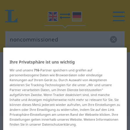
Englisch-Deutsch Wörterbuch
noncommissioned
Ihre Privatsphäre ist uns wichtig
Englisch-Deutsch Übersetzung für
Wir und unsere
716
-Partner speichern und greifen auf
personenbezogene Daten wie Browserdaten oder eindeutige
"noncommissioned"
Kennungen auf Ihrem Gerät zu. Durch Auswahl von Akzeptieren
aktivieren Sie Tracking-Technologien für die unter „Wir und unsere
Partner verarbeiten Daten, um Ihnen Dienste bereitzustellen“
aufgeführten Zwecke. Wenn Tracker deaktiviert sind, sind manche
"noncommissioned" Deutsch
Inhalte und Anzeigen möglicherweise nicht mehr so relevant für Sie. Sie
können dieses Menü jederzeit wieder aufrufen, um Ihre Einstellungen zu
Übersetzung
ändern oder Ihre Einwilligung zu widerrufen, indem Sie auf den Link
Privatsphäre-Einstellungen am unteren Rand der Webseite klicken. Ihre
Einstellungen gelten innerhalb unseres Website. Weitere Informationen
„non(-)commissioned“
: adjective
finden Sie in unserer Datenschutzerklärung.