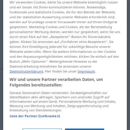
Wir verwenden Cookies, damit Sie unsere Webseite bestmöglich nutzen
und wir besser mit Ihnen kommunizieren können. Notwendige,
noncommissioned
adj
funktionale und statistische Cookies, die für den Betrieb der Webseite
und der statistischen Auswertung unserer Webseite erforderlich sind,
Übersicht aller Übersetzungen
werden auf Grundlage unserer Vorauswahl immer auf Ihrem Endgerät
(Für mehr Details die Übersetzung anklicken/antippen)
gespeichert. Marketing-Cookies und Cookies, die der Bereitstellung
personalisierter Werbung dienen, werden nur gespeichert, wenn Sie uns
durch einen Klick auf den „Akzeptieren“-Button Ihr Einverständnis
im Unteroffiziersrang
geben. Klicken Sie ansonsten auf „Fortfahren ohne Akzeptieren“. Sie
können Ihre Einwilligung jederzeit für zukünftige Besuche unserer
Webseite widerrufen. Wenn Sie weitere Informationen zu den Cookies
unbestallt, nicht bevollmächtigt
und den Anpassungsmöglichkeiten möchten, klicken Sie einfach auf den
Button „Mehr Optionen“. Weitergehende Hinweise zu der
Datenverarbeitung entnehmen Sie ansonsten unserer
Datenschutzerklärung
. Hier finden Sie unser
Impressum
.
Wir und unsere Partner verarbeiten Daten, um
Folgendes bereitzustellen:
im
Unteroffiziersrang
non(-)commissioned
MIL
Genaue Geolocation-Daten verwenden. Geräteeigenschaften zur
Identifikation aktiv abfragen. Speichern von und/oder Zugriff auf
Informationen auf einem Gerät. Personalisierte Werbung und Inhalte,
unbestallt
, nicht
bevollmächtigt
Messung von Werbung und Inhalten, Zielgruppenforschung und
Entwicklung von Dienstleistungen.
non(-)commissioned
not appointed
Liste der Partner (Lieferanten)