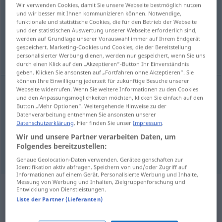
Wir verwenden Cookies, damit Sie unsere Webseite bestmöglich nutzen
und wir besser mit Ihnen kommunizieren können. Notwendige,
Übersicht aller Übersetzungen
funktionale und statistische Cookies, die für den Betrieb der Webseite
(Für mehr Details die Übersetzung anklicken/antippen)
und der statistischen Auswertung unserer Webseite erforderlich sind,
werden auf Grundlage unserer Vorauswahl immer auf Ihrem Endgerät
gespeichert. Marketing-Cookies und Cookies, die der Bereitstellung
Neurologe, Neurologin, Nervenarzt
personalisierter Werbung dienen, werden nur gespeichert, wenn Sie uns
durch einen Klick auf den „Akzeptieren“-Button Ihr Einverständnis
geben. Klicken Sie ansonsten auf „Fortfahren ohne Akzeptieren“. Sie
können Ihre Einwilligung jederzeit für zukünftige Besuche unserer
Webseite widerrufen. Wenn Sie weitere Informationen zu den Cookies
und den Anpassungsmöglichkeiten möchten, klicken Sie einfach auf den
Neurologe
m
neurologist
Button „Mehr Optionen“. Weitergehende Hinweise zu der
Datenverarbeitung entnehmen Sie ansonsten unserer
Datenschutzerklärung
. Hier finden Sie unser
Impressum
.
Neurologin
f
neurologist
Wir und unsere Partner verarbeiten Daten, um
Folgendes bereitzustellen:
Nervenarzt
m
,
-ärztin
f
neurologist
Genaue Geolocation-Daten verwenden. Geräteeigenschaften zur
Identifikation aktiv abfragen. Speichern von und/oder Zugriff auf
Informationen auf einem Gerät. Personalisierte Werbung und Inhalte,
Messung von Werbung und Inhalten, Zielgruppenforschung und
Beispielsätze aus externen Quellen
Entwicklung von Dienstleistungen.
Liste der Partner (Lieferanten)
für "neurologist"
(nicht von der Langenscheidt Redaktion