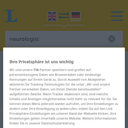
Englisch-Deutsch Wörterbuch
neurologist
Ihre Privatsphäre ist uns wichtig
Englisch-Deutsch Übersetzung für
Wir und unsere
716
-Partner speichern und greifen auf
personenbezogene Daten wie Browserdaten oder eindeutige
"neurologist"
Kennungen auf Ihrem Gerät zu. Durch Auswahl von Akzeptieren
aktivieren Sie Tracking-Technologien für die unter „Wir und unsere
Partner verarbeiten Daten, um Ihnen Dienste bereitzustellen“
aufgeführten Zwecke. Wenn Tracker deaktiviert sind, sind manche
"neurologist" Deutsch Übersetzung
Inhalte und Anzeigen möglicherweise nicht mehr so relevant für Sie. Sie
können dieses Menü jederzeit wieder aufrufen, um Ihre Einstellungen zu
ändern oder Ihre Einwilligung zu widerrufen, indem Sie auf den Link
„neurologist“
: noun
Privatsphäre-Einstellungen am unteren Rand der Webseite klicken. Ihre
Einstellungen gelten innerhalb unseres Website. Weitere Informationen
finden Sie in unserer Datenschutzerklärung.
neurologist
[-ˈr(ɒ)lədʒist]
s