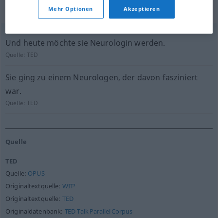
Mehr Optionen
Akzeptieren
geprüft)
Und heute möchte sie Neurologin werden.
Quelle:
TED
Sie ging zu einem Neurologen, der davon fasziniert
war.
Quelle:
TED
Quelle
TED
Quelle:
OPUS
Originaltextquelle:
WIT³
Originaltextquelle:
TED
Originaldatenbank:
TED Talk Parallel Corpus