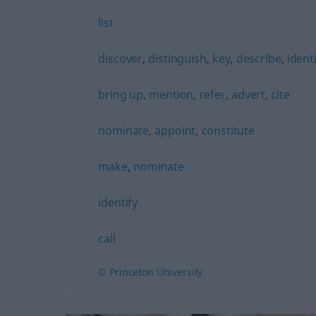
list
discover
,
distinguish
,
key
,
describe
,
ident
bring up
,
mention
,
refer
,
advert
,
cite
nominate
,
appoint
,
constitute
make
,
nominate
identify
call
© Princeton University