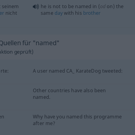
 seinem
he is not to be named in (
od
on) the
er
nicht
same
day
with his
brother
 Quellen für "named"
ktion geprüft)
rte:
A user named CA_ KarateDog tweeted:
Other countries have also been
named.
en
Why have you named this programme
after me?