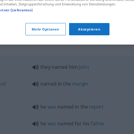
 Inhalten, Zielgruppenforschung und Entwicklung von Dienstleistungen.
last-named
artner (Lieferanten)
named
selten
(famous)
Mehr Optionen
Akzeptieren
they named him
John
od
named in the
margin
he
was
named in the
report
he
was
named for his
father