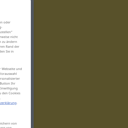
en oder
g-
ustellen“
rweise nicht
en zu ändern
eren Rand der
den Sie in
er Webseite und
 Vorauswahl
sonalisierter
Button Ihr
Einwilligung
zu den Cookies
.
zerklärung
.
eichern von
sung von