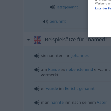
Werbung und
letztgenannt
Liste der P
berühmt
Beispielsätze für "named"
sie nannten ihn
Johannes
am
Rande
od
nebenstehend
erwähnt
vermerkt
er
wurde
im
Bericht
genannt
man
nannte
ihn nach seinem
Vater