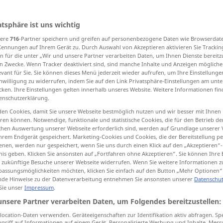
atsphäre ist uns wichtig
sere
716
-Partner speichern und greifen auf personenbezogene Daten wie Browserdat
tippen)
Kennungen auf Ihrem Gerät zu. Durch Auswahl von Akzeptieren aktivieren Sie Trackin
n für die unter „Wir und unsere Partner verarbeiten Daten, um Ihnen Dienste bereitz
rwähnt
berühmt
n Zwecke. Wenn Tracker deaktiviert sind, sind manche Inhalte und Anzeigen mögliche
evant für Sie. Sie können dieses Menü jederzeit wieder aufrufen, um Ihre Einstellung
inwilligung zu widerrufen, indem Sie auf den Link Privatsphäre-Einstellungen am unt
cken. Ihre Einstellungen gelten innerhalb unseres Website. Weitere Informationen fin
enschutzerklärung.
named
en Cookies, damit Sie unsere Webseite bestmöglich nutzen und wir besser mit Ihnen
en können. Notwendige, funktionale und statistische Cookies, die für den Betrieb d
ischen Auswertung unserer Webseite erforderlich sind, werden auf Grundlage unserer
hrem Endgerät gespeichert. Marketing-Cookies und Cookies, die der Bereitstellung per
nen, werden nur gespeichert, wenn Sie uns durch einen Klick auf den „Akzeptieren“-
named
Peter
nis geben. Klicken Sie ansonsten auf „Fortfahren ohne Akzeptieren“. Sie können Ihre 
ür zukünftige Besuche unserer Webseite widerrufen. Wenn Sie weitere Informationen 
assungsmöglichkeiten möchten, klicken Sie einfach auf den Button „Mehr Optionen“
named
mentioned
de Hinweise zu der Datenverarbeitung entnehmen Sie ansonsten unserer
Datenschut
 Sie unser
Impressum
.
unsere Partner verarbeiten Daten, um Folgendes bereitzustellen:
ocation-Daten verwenden. Geräteeigenschaften zur Identifikation aktiv abfragen. Sp
named
above
griff auf Informationen auf einem Gerät. Personalisierte Werbung und Inhalte, Mes