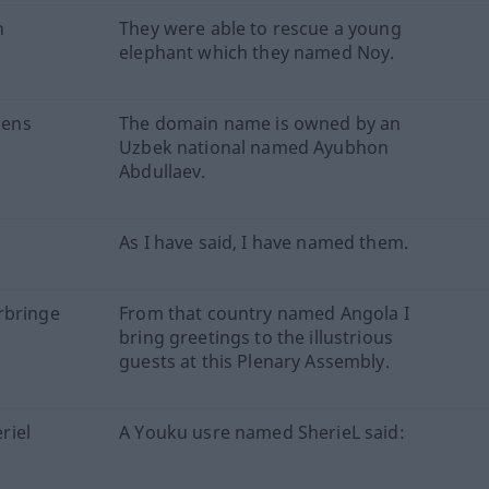
n
They were able to rescue a young
elephant which they named Noy.
mens
The domain name is owned by an
Uzbek national named Ayubhon
Abdullaev.
As I have said, I have named them.
rbringe
From that country named Angola I
bring greetings to the illustrious
guests at this Plenary Assembly.
riel
A Youku usre named SherieL said: