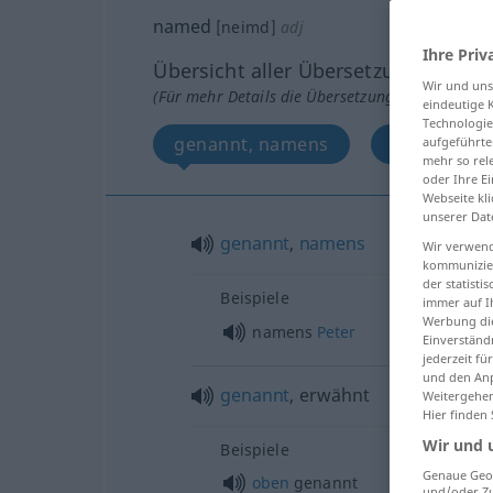
named
[neimd]
adj
Ihre Priv
Übersicht aller Übersetzungen
Wir und un
(Für mehr Details die Übersetzung anklicken/an
eindeutige 
Technologie
genannt, namens
genannt, e
aufgeführte
mehr so rel
oder Ihre E
Webseite kli
unserer Dat
genannt
,
namens
Wir verwend
kommunizier
der statist
Beispiele
immer auf I
Werbung die
namens
Peter
Einverständ
jederzeit f
und den Anp
genannt
, erwähnt
Weitergehen
Hier finden
Wir und 
Beispiele
Genaue Geol
oben
genannt
und/oder Zu