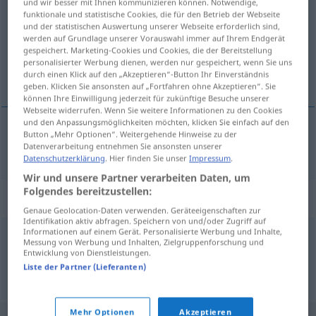
und wir besser mit Ihnen kommunizieren können. Notwendige,
funktionale und statistische Cookies, die für den Betrieb der Webseite
Übersicht aller Übersetzungen
und der statistischen Auswertung unserer Webseite erforderlich sind,
werden auf Grundlage unserer Vorauswahl immer auf Ihrem Endgerät
(Für mehr Details die Übersetzung anklicken/antippen)
gespeichert. Marketing-Cookies und Cookies, die der Bereitstellung
personalisierter Werbung dienen, werden nur gespeichert, wenn Sie uns
Bewegungsfähigkeit
durch einen Klick auf den „Akzeptieren“-Button Ihr Einverständnis
geben. Klicken Sie ansonsten auf „Fortfahren ohne Akzeptieren“. Sie
können Ihre Einwilligung jederzeit für zukünftige Besuche unserer
Webseite widerrufen. Wenn Sie weitere Informationen zu den Cookies
und den Anpassungsmöglichkeiten möchten, klicken Sie einfach auf den
Button „Mehr Optionen“. Weitergehende Hinweise zu der
Bewegungsfähigkeit
f
,
-kraft
f
motivity
Datenverarbeitung entnehmen Sie ansonsten unserer
Datenschutzerklärung
. Hier finden Sie unser
Impressum
.
Wir und unsere Partner verarbeiten Daten, um
Folgendes bereitzustellen:
Synonyme für "motivity"
Genaue Geolocation-Daten verwenden. Geräteeigenschaften zur
Identifikation aktiv abfragen. Speichern von und/oder Zugriff auf
Informationen auf einem Gerät. Personalisierte Werbung und Inhalte,
Messung von Werbung und Inhalten, Zielgruppenforschung und
motive power
,
locomotion
Entwicklung von Dienstleistungen.
Liste der Partner (Lieferanten)
© Princeton University
Mehr Optionen
Akzeptieren