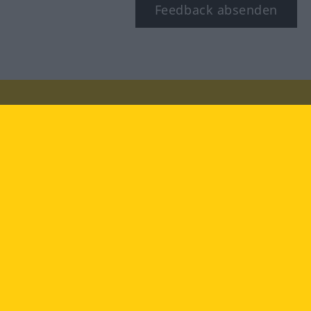
Feedback absenden
Besuchen Sie uns auf:
facebook
YouTube
Instagram
Langenscheidt
NUTZUNGSBEDINGUNGEN
DATENSCHUTZBESTIMMUNGEN