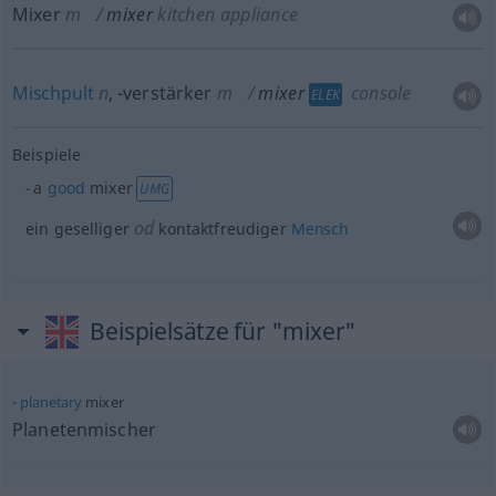
Mixer
m
mixer
kitchen appliance
Mischpult
n
,
-verstärker
m
mixer
console
ELEK
Beispiele
a
good
mixer
UMG
od
ein geselliger
kontaktfreudiger
Mensch
Beispielsätze für "mixer"
planetary
mixer
Planetenmischer