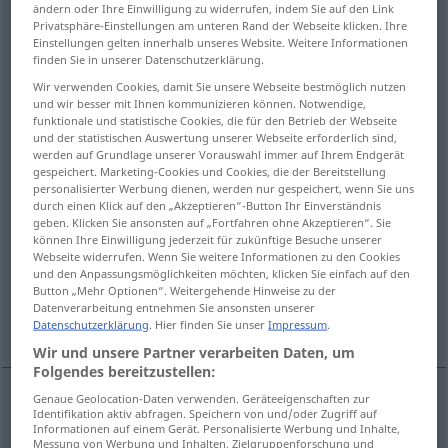
ändern oder Ihre Einwilligung zu widerrufen, indem Sie auf den Link
Privatsphäre-Einstellungen am unteren Rand der Webseite klicken. Ihre
Übersicht aller Übersetzungen
Einstellungen gelten innerhalb unseres Website. Weitere Informationen
finden Sie in unserer Datenschutzerklärung.
(Für mehr Details die Übersetzung anklicken/antippen)
Wir verwenden Cookies, damit Sie unsere Webseite bestmöglich nutzen
Mischerin
Mixer
und wir besser mit Ihnen kommunizieren können. Notwendige,
funktionale und statistische Cookies, die für den Betrieb der Webseite
und der statistischen Auswertung unserer Webseite erforderlich sind,
werden auf Grundlage unserer Vorauswahl immer auf Ihrem Endgerät
Mischer, Mischmaschine
gespeichert. Marketing-Cookies und Cookies, die der Bereitstellung
personalisierter Werbung dienen, werden nur gespeichert, wenn Sie uns
durch einen Klick auf den „Akzeptieren“-Button Ihr Einverständnis
Küchenmaschine, Mixer
Mischpult
geben. Klicken Sie ansonsten auf „Fortfahren ohne Akzeptieren“. Sie
können Ihre Einwilligung jederzeit für zukünftige Besuche unserer
Webseite widerrufen. Wenn Sie weitere Informationen zu den Cookies
Tonmischerin, Toningenieur
und den Anpassungsmöglichkeiten möchten, klicken Sie einfach auf den
Button „Mehr Optionen“. Weitergehende Hinweise zu der
Datenverarbeitung entnehmen Sie ansonsten unserer
Weitere Beispiele...
Datenschutzerklärung
. Hier finden Sie unser
Impressum
.
Wir und unsere Partner verarbeiten Daten, um
Folgendes bereitzustellen:
Genaue Geolocation-Daten verwenden. Geräteeigenschaften zur
Identifikation aktiv abfragen. Speichern von und/oder Zugriff auf
Getränk wie Tonic Water
etc
zum Auffüllen von
Informationen auf einem Gerät. Personalisierte Werbung und Inhalte,
Messung von Werbung und Inhalten, Zielgruppenforschung und