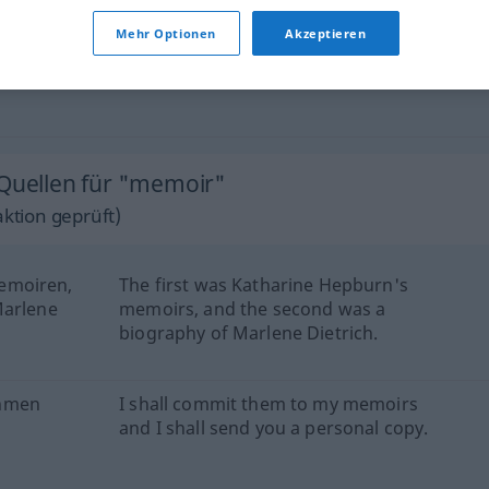
Mehr Optionen
Akzeptieren
g
(
on
über
memoir
treatise
 Quellen für "memoir"
ktion geprüft)
emoiren,
The first was Katharine Hepburn's
Marlene
memoirs, and the second was a
biography of Marlene Dietrich.
ehmen
I shall commit them to my memoirs
and I shall send you a personal copy.