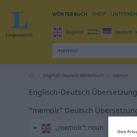
WÖRTERBUCH
SHOP
UNTERNE
Englisch
Deutsch
Englisch-Deutsch Wörterbuch
memoir
Englisch-Deutsch Übersetzung
"memoir" Deutsch Übersetzun
„memoir“
: noun
Ihre Priv