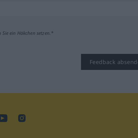
m Sie ein Häkchen setzen.*
Feedback absend
ook
YouTube
Instagram