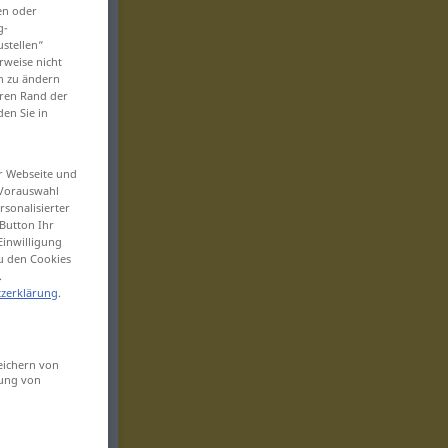
en oder
g-
ustellen“
rweise nicht
en zu ändern
eren Rand der
den Sie in
er Webseite und
 Vorauswahl
sonalisierter
Button Ihr
Einwilligung
zu den Cookies
.
zerklärung
.
eichern von
sung von