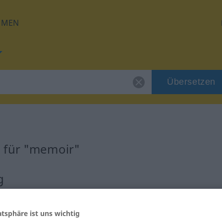
HMEN
Übersetzen
 für "memoir"
g
atsphäre ist uns wichtig