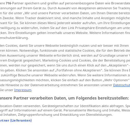
sere
716
-Partner speichern und greifen auf personenbezogene Daten wie Browserdat
Kennungen auf Ihrem Gerät zu. Durch Auswahl von Akzeptieren aktivieren Sie Trackin
n für die unter „Wir und unsere Partner verarbeiten Daten, um Ihnen Dienste bereitz
n Zwecke. Wenn Tracker deaktiviert sind, sind manche Inhalte und Anzeigen mögliche
evant für Sie. Sie können dieses Menü jederzeit wieder aufrufen, um Ihre Einstellung
tippen)
inwilligung zu widerrufen, indem Sie auf den Link Privatsphäre-Einstellungen am unt
cken. Ihre Einstellungen gelten innerhalb unseres Website. Weitere Informationen fin
enserinnerungen
enschutzerklärung.
en Cookies, damit Sie unsere Webseite bestmöglich nutzen und wir besser mit Ihnen
en können. Notwendige, funktionale und statistische Cookies, die für den Betrieb d
wissenschaftliche Untersuchung
ischen Auswertung unserer Webseite erforderlich sind, werden auf Grundlage unserer
hrem Endgerät gespeichert. Marketing-Cookies und Cookies, die der Bereitstellung per
nen, werden nur gespeichert, wenn Sie uns durch einen Klick auf den „Akzeptieren“-
nis geben. Klicken Sie ansonsten auf „Fortfahren ohne Akzeptieren“. Sie können Ihre 
ür zukünftige Besuche unserer Webseite widerrufen. Wenn Sie weitere Informationen 
memoir
<
>
assungsmöglichkeiten möchten, klicken Sie einfach auf den Button „Mehr Optionen“
PL
de Hinweise zu der Datenverarbeitung entnehmen Sie ansonsten unserer
Datenschut
 Sie unser
Impressum
.
unsere Partner verarbeiten Daten, um Folgendes bereitzustellen:
ocation-Daten verwenden. Geräteeigenschaften zur Identifikation aktiv abfragen. Sp
griff auf Informationen auf einem Gerät. Personalisierte Werbung und Inhalte, Mes
memoir
memorandum
 Inhalten, Zielgruppenforschung und Entwicklung von Dienstleistungen.
artner (Lieferanten)