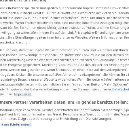
sere
716
-Partner speichern und greifen auf personenbezogene Daten wie Browserdat
Kennungen auf Ihrem Gerät zu. Durch Auswahl von Akzeptieren aktivieren Sie Trackin
n für die unter „Wir und unsere Partner verarbeiten Daten, um Ihnen Dienste bereitz
n Zwecke. Wenn Tracker deaktiviert sind, sind manche Inhalte und Anzeigen mögliche
tippen)
evant für Sie. Sie können dieses Menü jederzeit wieder aufrufen, um Ihre Einstellung
inwilligung zu widerrufen, indem Sie auf den Link Privatsphäre-Einstellungen am unt
ptGrundsatz, Gemeinspruch
Sentenz
cken. Ihre Einstellungen gelten innerhalb unseres Website. Weitere Informationen fin
enschutzerklärung.
en Cookies, damit Sie unsere Webseite bestmöglich nutzen und wir besser mit Ihnen
en können. Notwendige, funktionale und statistische Cookies, die für den Betrieb d
ischen Auswertung unserer Webseite erforderlich sind, werden auf Grundlage unserer
maxim
hrem Endgerät gespeichert. Marketing-Cookies und Cookies, die der Bereitstellung per
nen, werden nur gespeichert, wenn Sie uns durch einen Klick auf den „Akzeptieren“-
nis geben. Klicken Sie ansonsten auf „Fortfahren ohne Akzeptieren“. Sie können Ihre 
ür zukünftige Besuche unserer Webseite widerrufen. Wenn Sie weitere Informationen 
maxim
assungsmöglichkeiten möchten, klicken Sie einfach auf den Button „Mehr Optionen“
de Hinweise zu der Datenverarbeitung entnehmen Sie ansonsten unserer
Datenschut
 Sie unser
Impressum
.
lns
maxim
unsere Partner verarbeiten Daten, um Folgendes bereitzustellen:
ocation-Daten verwenden. Geräteeigenschaften zur Identifikation aktiv abfragen. Sp
griff auf Informationen auf einem Gerät. Personalisierte Werbung und Inhalte, Mes
maxim
 Inhalten, Zielgruppenforschung und Entwicklung von Dienstleistungen.
artner (Lieferanten)