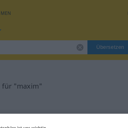
HMEN
Übersetzen
 für "maxim"
atsphäre ist uns wichtig