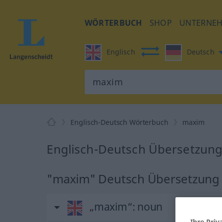
WÖRTERBUCH
SHOP
UNTERNE
Englisch
Deutsch
Englisch-Deutsch Wörterbuch
maxim
Englisch-Deutsch Übersetzung
"maxim" Deutsch Übersetzung
„maxim“
: noun
Ihre Priv