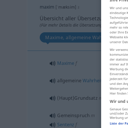
maxim
[ˈmæksim]
s
Wir und un
eindeutige 
Übersicht aller Übersetzungen
Technologie
aufgeführte
(Für mehr Details die Übersetzung anklicken/an
mehr so rel
oder Ihre E
Maxime, allgemeine Wahrheit, Hau
Webseite kli
unserer Dat
Wir verwend
kommunizier
der statist
Maxime
f
immer auf I
Werbung die
Einverständ
jederzeit f
allgemeine
Wahrheit
und den Anp
Weitergehen
Hier finden
(Haupt)Grundsatz
m
des Hande
Wir und 
Genaue Geol
und/oder Zu
Gemeinspruch
m
Werbung und
Liste der P
Sentenz
f