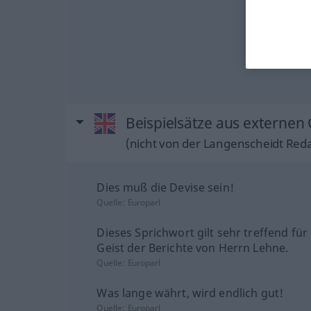
Beispielsätze aus externen
(nicht von der Langenscheidt Reda
Dies muß die Devise sein!
Quelle:
Europarl
Dieses Sprichwort gilt sehr treffend für
Geist der Berichte von Herrn Lehne.
Quelle:
Europarl
Was lange währt, wird endlich gut!
Quelle:
Europarl