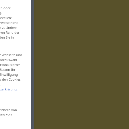
en oder
g-
ustellen“
rweise nicht
en zu ändern
eren Rand der
den Sie in
er Webseite und
 Vorauswahl
sonalisierter
Button Ihr
Einwilligung
zu den Cookies
.
zerklärung
.
eichern von
sung von