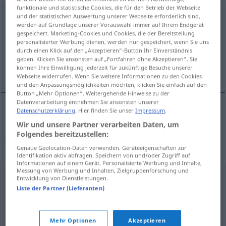
funktionale und statistische Cookies, die für den Betrieb der Webseite
marvel-of-Peru
s
und der statistischen Auswertung unserer Webseite erforderlich sind,
werden auf Grundlage unserer Vorauswahl immer auf Ihrem Endgerät
gespeichert. Marketing-Cookies und Cookies, die der Bereitstellung
Übersicht aller Übersetzungen
personalisierter Werbung dienen, werden nur gespeichert, wenn Sie uns
(Für mehr Details die Übersetzung anklicken/antippen)
durch einen Klick auf den „Akzeptieren“-Button Ihr Einverständnis
geben. Klicken Sie ansonsten auf „Fortfahren ohne Akzeptieren“. Sie
können Ihre Einwilligung jederzeit für zukünftige Besuche unserer
Wunderblume
Webseite widerrufen. Wenn Sie weitere Informationen zu den Cookies
und den Anpassungsmöglichkeiten möchten, klicken Sie einfach auf den
Button „Mehr Optionen“. Weitergehende Hinweise zu der
Datenverarbeitung entnehmen Sie ansonsten unserer
Datenschutzerklärung
. Hier finden Sie unser
Impressum
.
Wunderblume
f
marvel-of-Peru
Mirabilis
BOT
Wir und unsere Partner verarbeiten Daten, um
Folgendes bereitzustellen:
jalapa
Genaue Geolocation-Daten verwenden. Geräteeigenschaften zur
Identifikation aktiv abfragen. Speichern von und/oder Zugriff auf
Informationen auf einem Gerät. Personalisierte Werbung und Inhalte,
Messung von Werbung und Inhalten, Zielgruppenforschung und
Entwicklung von Dienstleistungen.
Liste der Partner (Lieferanten)
Mehr Optionen
Akzeptieren