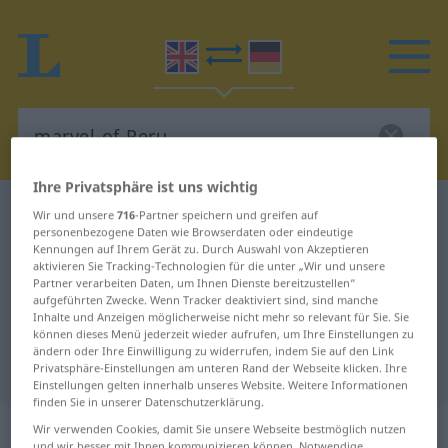
Ihre Privatsphäre ist uns wichtig
Englisch-Deutsch Wörterbuch
marvel-of-Peru
Wir und unsere
716
-Partner speichern und greifen auf
personenbezogene Daten wie Browserdaten oder eindeutige
Englisch-Deutsch Übersetzung für
Kennungen auf Ihrem Gerät zu. Durch Auswahl von Akzeptieren
aktivieren Sie Tracking-Technologien für die unter „Wir und unsere
"marvel-of-Peru"
Partner verarbeiten Daten, um Ihnen Dienste bereitzustellen“
aufgeführten Zwecke. Wenn Tracker deaktiviert sind, sind manche
Inhalte und Anzeigen möglicherweise nicht mehr so relevant für Sie. Sie
"marvel-of-Peru" Deutsch
können dieses Menü jederzeit wieder aufrufen, um Ihre Einstellungen zu
ändern oder Ihre Einwilligung zu widerrufen, indem Sie auf den Link
Übersetzung
Privatsphäre-Einstellungen am unteren Rand der Webseite klicken. Ihre
Einstellungen gelten innerhalb unseres Website. Weitere Informationen
finden Sie in unserer Datenschutzerklärung.
„marvel-of-Peru“
: noun
Wir verwenden Cookies, damit Sie unsere Webseite bestmöglich nutzen
und wir besser mit Ihnen kommunizieren können. Notwendige,