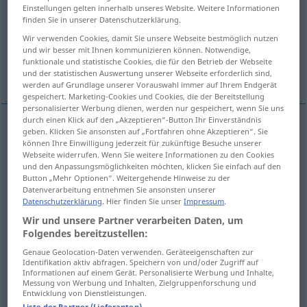
Einstellungen gelten innerhalb unseres Website. Weitere Informationen
finden Sie in unserer Datenschutzerklärung.
Übersicht aller Übersetzungen
Wir verwenden Cookies, damit Sie unsere Webseite bestmöglich nutzen
(Für mehr Details die Übersetzung anklicken/antippen)
und wir besser mit Ihnen kommunizieren können. Notwendige,
funktionale und statistische Cookies, die für den Betrieb der Webseite
Krippe, Futtertrog
Weitere Beispiele...
und der statistischen Auswertung unserer Webseite erforderlich sind,
werden auf Grundlage unserer Vorauswahl immer auf Ihrem Endgerät
gespeichert. Marketing-Cookies und Cookies, die der Bereitstellung
personalisierter Werbung dienen, werden nur gespeichert, wenn Sie uns
durch einen Klick auf den „Akzeptieren“-Button Ihr Einverständnis
geben. Klicken Sie ansonsten auf „Fortfahren ohne Akzeptieren“. Sie
Krippe
f
manger
food trough
können Ihre Einwilligung jederzeit für zukünftige Besuche unserer
Webseite widerrufen. Wenn Sie weitere Informationen zu den Cookies
und den Anpassungsmöglichkeiten möchten, klicken Sie einfach auf den
Futtertrog
m
manger
food trough
Button „Mehr Optionen“. Weitergehende Hinweise zu der
Datenverarbeitung entnehmen Sie ansonsten unserer
Datenschutzerklärung
. Hier finden Sie unser
Impressum
.
Wir und unsere Partner verarbeiten Daten, um
Folgendes bereitzustellen:
Beispiele
Genaue Geolocation-Daten verwenden. Geräteeigenschaften zur
Manger
ASTRON
Identifikation aktiv abfragen. Speichern von und/oder Zugriff auf
Informationen auf einem Gerät. Personalisierte Werbung und Inhalte,
f
(Sternhaufen Praesepe im Krebs)
Krippe
Messung von Werbung und Inhalten, Zielgruppenforschung und
Entwicklung von Dienstleistungen.
Liste der Partner (Lieferanten)