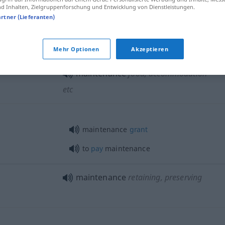
 Inhalten, Zielgruppenforschung und Entwicklung von Dienstleistungen.
artner (Lieferanten)
maintenance
man
on-site
maintenance
Mehr Optionen
Akzeptieren
maintenance
food, accommodation
etc
maintenance
grant
to
pay
maintenance
maintenance
retaining, preserving