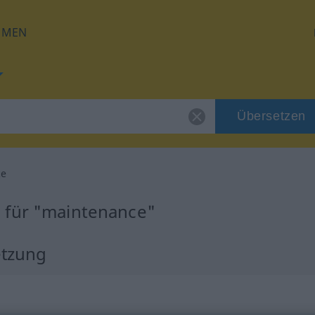
HMEN
Übersetzen
ce
 für "maintenance"
etzung