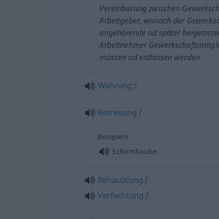
Vereinbarung zwischen Gewerksch
Arbeitgeber, wonach der Gewerksc
angehörende
od
später beigetrete
Arbeitnehmer Gewerkschaftsmitgli
müssen
od
entlassen werden
Wahrung
f
Betreuung
f
Beispiele
Schirmhaube
Behauptung
f
Verfechtung
f