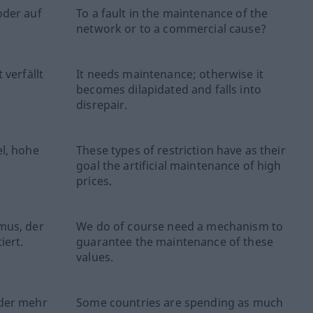
oder auf
To a fault in the maintenance of the
network or to a commercial cause?
 verfällt
It needs maintenance; otherwise it
becomes dilapidated and falls into
disrepair.
l, hohe
These types of restriction have as their
goal the artificial maintenance of high
prices.
mus, der
We do of course need a mechanism to
iert.
guarantee the maintenance of these
values.
oder mehr
Some countries are spending as much