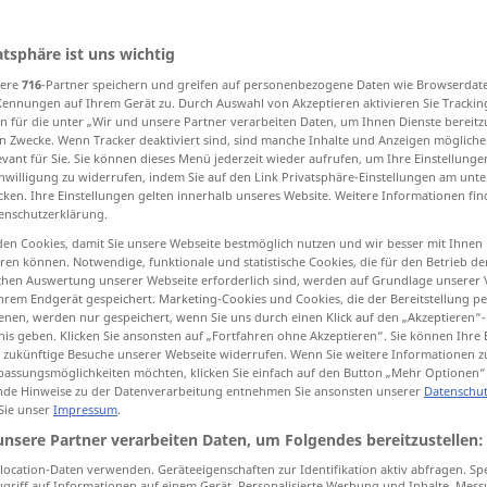
atsphäre ist uns wichtig
sere
716
-Partner speichern und greifen auf personenbezogene Daten wie Browserdat
tippen)
Kennungen auf Ihrem Gerät zu. Durch Auswahl von Akzeptieren aktivieren Sie Trackin
n für die unter „Wir und unsere Partner verarbeiten Daten, um Ihnen Dienste bereitz
rtung
Aufrechterhaltung, Beibehalten
n Zwecke. Wenn Tracker deaktiviert sind, sind manche Inhalte und Anzeigen mögliche
evant für Sie. Sie können dieses Menü jederzeit wieder aufrufen, um Ihre Einstellung
inwilligung zu widerrufen, indem Sie auf den Link Privatsphäre-Einstellungen am unt
cken. Ihre Einstellungen gelten innerhalb unseres Website. Weitere Informationen fin
ehauptung, Verfechtung
enschutzerklärung.
en Cookies, damit Sie unsere Webseite bestmöglich nutzen und wir besser mit Ihnen
ssführenden Partei
Unterhalt
en können. Notwendige, funktionale und statistische Cookies, die für den Betrieb d
ischen Auswertung unserer Webseite erforderlich sind, werden auf Grundlage unserer
hrem Endgerät gespeichert. Marketing-Cookies und Cookies, die der Bereitstellung per
nen, werden nur gespeichert, wenn Sie uns durch einen Klick auf den „Akzeptieren“-
nis geben. Klicken Sie ansonsten auf „Fortfahren ohne Akzeptieren“. Sie können Ihre 
ür zukünftige Besuche unserer Webseite widerrufen. Wenn Sie weitere Informationen 
maintenance
of building
etc
assungsmöglichkeiten möchten, klicken Sie einfach auf den Button „Mehr Optionen“
de Hinweise zu der Datenverarbeitung entnehmen Sie ansonsten unserer
Datenschut
 Sie unser
Impressum
.
unsere Partner verarbeiten Daten, um Folgendes bereitzustellen:
maintenance
of machines
etc
TECH
ocation-Daten verwenden. Geräteeigenschaften zur Identifikation aktiv abfragen. Sp
griff auf Informationen auf einem Gerät. Personalisierte Werbung und Inhalte, Mes