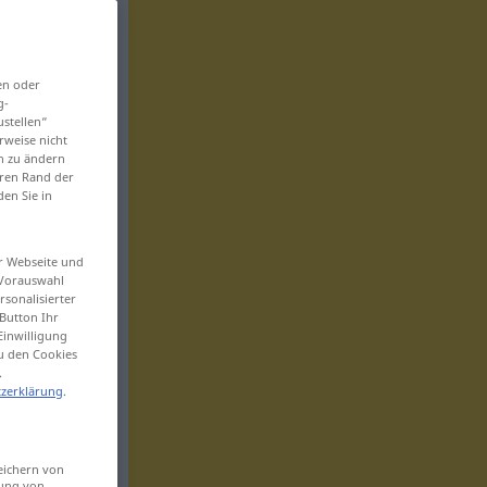
en oder
g-
ustellen“
rweise nicht
en zu ändern
eren Rand der
den Sie in
er Webseite und
 Vorauswahl
sonalisierter
Button Ihr
Einwilligung
zu den Cookies
.
zerklärung
.
eichern von
sung von