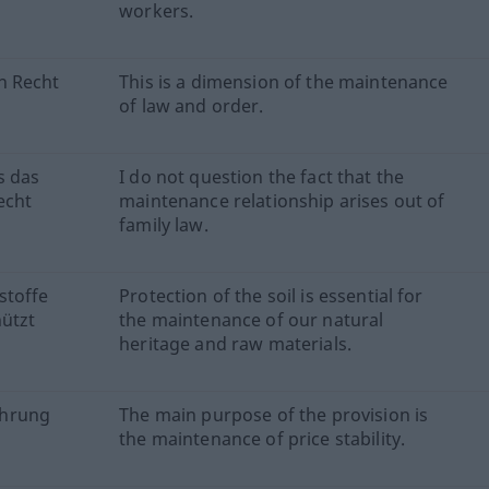
workers.
n Recht
This is a dimension of the maintenance
of law and order.
s das
I do not question the fact that the
echt
maintenance relationship arises out of
family law.
stoffe
Protection of the soil is essential for
ützt
the maintenance of our natural
heritage and raw materials.
ahrung
The main purpose of the provision is
the maintenance of price stability.