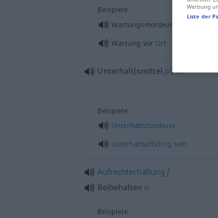
Werbung und
Beispiele
Liste der P
Wartungsmonteur
Wartung vor
Ort
Unterhalt(smittel
pl
)
m
Beispiele
Unterhaltszuschuss
unterhaltspflichtig
sein
Aufrechterhaltung
f
Beibehalten
n
Beispiele