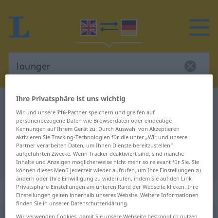
Ihre Privatsphäre ist uns wichtig
Englisch-Deutsch Wörterbuch
lounger
Wir und unsere
716
-Partner speichern und greifen auf
Englisch-Deutsch Übersetzung für
personenbezogene Daten wie Browserdaten oder eindeutige
Kennungen auf Ihrem Gerät zu. Durch Auswahl von Akzeptieren
"lounger"
aktivieren Sie Tracking-Technologien für die unter „Wir und unsere
Partner verarbeiten Daten, um Ihnen Dienste bereitzustellen“
aufgeführten Zwecke. Wenn Tracker deaktiviert sind, sind manche
"lounger" Deutsch Übersetzung
Inhalte und Anzeigen möglicherweise nicht mehr so relevant für Sie. Sie
können dieses Menü jederzeit wieder aufrufen, um Ihre Einstellungen zu
ändern oder Ihre Einwilligung zu widerrufen, indem Sie auf den Link
Privatsphäre-Einstellungen am unteren Rand der Webseite klicken. Ihre
„lounger“
: noun
Einstellungen gelten innerhalb unseres Website. Weitere Informationen
finden Sie in unserer Datenschutzerklärung.
lounger
Wir verwenden Cookies, damit Sie unsere Webseite bestmöglich nutzen
[ˈlaundʒə(r)]
s