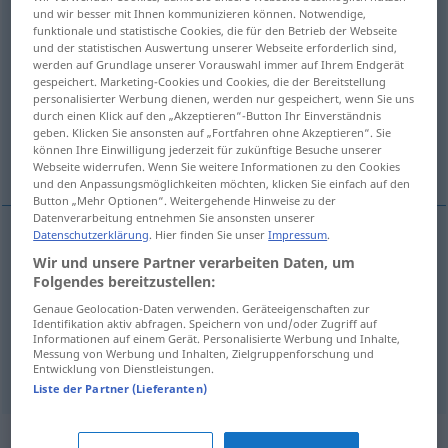
und wir besser mit Ihnen kommunizieren können. Notwendige,
funktionale und statistische Cookies, die für den Betrieb der Webseite
Übersicht aller Übersetzungen
und der statistischen Auswertung unserer Webseite erforderlich sind,
(Für mehr Details die Übersetzung anklicken/antippen)
werden auf Grundlage unserer Vorauswahl immer auf Ihrem Endgerät
gespeichert. Marketing-Cookies und Cookies, die der Bereitstellung
personalisierter Werbung dienen, werden nur gespeichert, wenn Sie uns
Bummlerin, gemütlicher Spaziergänger
durch einen Klick auf den „Akzeptieren“-Button Ihr Einverständnis
geben. Klicken Sie ansonsten auf „Fortfahren ohne Akzeptieren“. Sie
können Ihre Einwilligung jederzeit für zukünftige Besuche unserer
Faulenzerin, Müßiggänger
Webseite widerrufen. Wenn Sie weitere Informationen zu den Cookies
und den Anpassungsmöglichkeiten möchten, klicken Sie einfach auf den
Button „Mehr Optionen“. Weitergehende Hinweise zu der
Datenverarbeitung entnehmen Sie ansonsten unserer
Datenschutzerklärung
. Hier finden Sie unser
Impressum
.
Faulenzer(in), Müßiggänger(in)
lounger
idler
Wir und unsere Partner verarbeiten Daten, um
Folgendes bereitzustellen:
Genaue Geolocation-Daten verwenden. Geräteeigenschaften zur
Identifikation aktiv abfragen. Speichern von und/oder Zugriff auf
Bummler(in), gemütlicher
Spaziergänger
Informationen auf einem Gerät. Personalisierte Werbung und Inhalte,
Messung von Werbung und Inhalten, Zielgruppenforschung und
lounger
stroller
Entwicklung von Dienstleistungen.
Liste der Partner (Lieferanten)
Synonyme für "lounger"