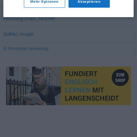
Mehr Optionen
Akzeptieren
reclining chair
,
recliner
dallier
,
mope
© Princeton University