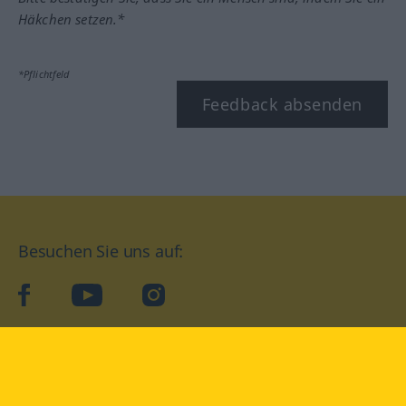
Häkchen setzen.*
*Pflichtfeld
Feedback absenden
Besuchen Sie uns auf:
facebook
YouTube
Instagram
Langenscheidt