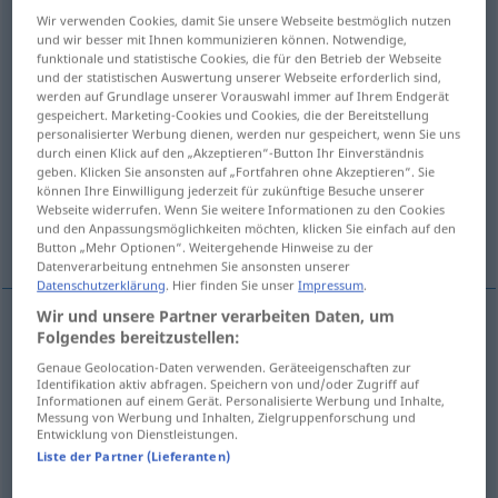
Wir verwenden Cookies, damit Sie unsere Webseite bestmöglich nutzen
Übersicht aller Übersetzungen
und wir besser mit Ihnen kommunizieren können. Notwendige,
funktionale und statistische Cookies, die für den Betrieb der Webseite
(Für mehr Details die Übersetzung anklicken/antippen)
und der statistischen Auswertung unserer Webseite erforderlich sind,
werden auf Grundlage unserer Vorauswahl immer auf Ihrem Endgerät
prozessieren um, streiten um
gespeichert. Marketing-Cookies und Cookies, die der Bereitstellung
personalisierter Werbung dienen, werden nur gespeichert, wenn Sie uns
durch einen Klick auf den „Akzeptieren“-Button Ihr Einverständnis
geben. Klicken Sie ansonsten auf „Fortfahren ohne Akzeptieren“. Sie
bestreiten, anfechten
streiten um
können Ihre Einwilligung jederzeit für zukünftige Besuche unserer
Webseite widerrufen. Wenn Sie weitere Informationen zu den Cookies
und den Anpassungsmöglichkeiten möchten, klicken Sie einfach auf den
zum Gegenstand eines Prozesses machen
Button „Mehr Optionen“. Weitergehende Hinweise zu der
Datenverarbeitung entnehmen Sie ansonsten unserer
Datenschutzerklärung
. Hier finden Sie unser
Impressum
.
Wir und unsere Partner verarbeiten Daten, um
Folgendes bereitzustellen:
prozessieren
um,
streiten
um, zum
Gegenstand
Genaue Geolocation-Daten verwenden. Geräteeigenschaften zur
Identifikation aktiv abfragen. Speichern von und/oder Zugriff auf
eines Prozesses
machen
litigate
make the
JUR
Informationen auf einem Gerät. Personalisierte Werbung und Inhalte,
Messung von Werbung und Inhalten, Zielgruppenforschung und
subject of a lawsuit
Entwicklung von Dienstleistungen.
Liste der Partner (Lieferanten)