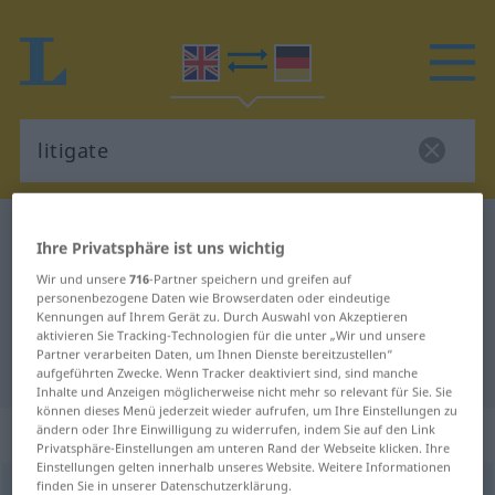
Englisch-Deutsch Wörterbuch
litigate
Ihre Privatsphäre ist uns wichtig
Englisch-Deutsch Übersetzung für
Wir und unsere
716
-Partner speichern und greifen auf
personenbezogene Daten wie Browserdaten oder eindeutige
"litigate"
Kennungen auf Ihrem Gerät zu. Durch Auswahl von Akzeptieren
aktivieren Sie Tracking-Technologien für die unter „Wir und unsere
Partner verarbeiten Daten, um Ihnen Dienste bereitzustellen“
"litigate" Deutsch Übersetzung
aufgeführten Zwecke. Wenn Tracker deaktiviert sind, sind manche
Inhalte und Anzeigen möglicherweise nicht mehr so relevant für Sie. Sie
können dieses Menü jederzeit wieder aufrufen, um Ihre Einstellungen zu
„litigate“
: transitive verb
ändern oder Ihre Einwilligung zu widerrufen, indem Sie auf den Link
Privatsphäre-Einstellungen am unteren Rand der Webseite klicken. Ihre
Einstellungen gelten innerhalb unseres Website. Weitere Informationen
finden Sie in unserer Datenschutzerklärung.
litigate
[ˈlitigeit; -tə-]
v/t