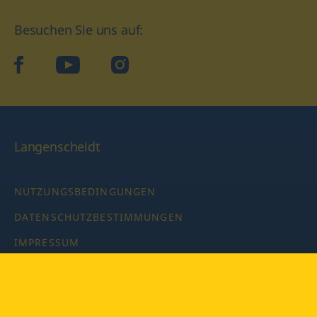
Besuchen Sie uns auf:
facebook
YouTube
Instagram
Langenscheidt
NUTZUNGSBEDINGUNGEN
DATENSCHUTZBESTIMMUNGEN
IMPRESSUM
PRIVATSPHÄRE-EINSTELLUNGEN
LATEINWÖRTERBUCH MIT CODE