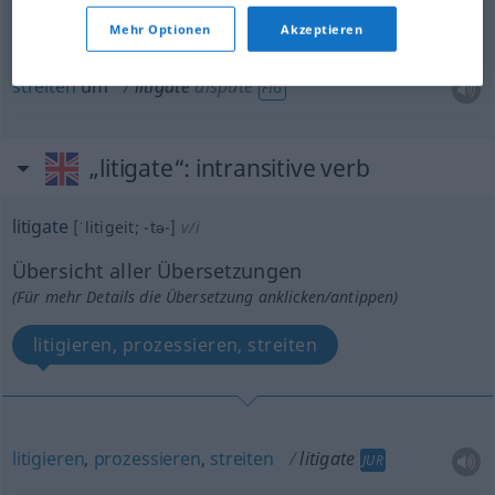
bestreiten
,
anfechten
litigate
contest
JUR
Mehr Optionen
Akzeptieren
streiten
um
litigate
dispute
FIG
„litigate“
: intransitive verb
litigate
[ˈlitigeit; -tə-]
v/i
Übersicht aller Übersetzungen
(Für mehr Details die Übersetzung anklicken/antippen)
litigieren, prozessieren, streiten
litigieren
,
prozessieren
,
streiten
litigate
JUR