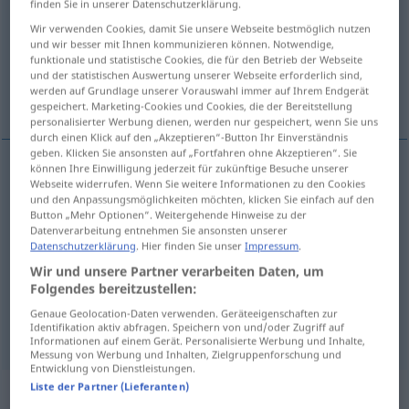
finden Sie in unserer Datenschutzerklärung.
Wir verwenden Cookies, damit Sie unsere Webseite bestmöglich nutzen
Übersicht aller Übersetzungen
und wir besser mit Ihnen kommunizieren können. Notwendige,
(Für mehr Details die Übersetzung anklicken/antippen)
funktionale und statistische Cookies, die für den Betrieb der Webseite
und der statistischen Auswertung unserer Webseite erforderlich sind,
werden auf Grundlage unserer Vorauswahl immer auf Ihrem Endgerät
Mattigkeit, Mattheit, Schlaffheit
gespeichert. Marketing-Cookies und Cookies, die der Bereitstellung
personalisierter Werbung dienen, werden nur gespeichert, wenn Sie uns
durch einen Klick auf den „Akzeptieren“-Button Ihr Einverständnis
geben. Klicken Sie ansonsten auf „Fortfahren ohne Akzeptieren“. Sie
können Ihre Einwilligung jederzeit für zukünftige Besuche unserer
Webseite widerrufen. Wenn Sie weitere Informationen zu den Cookies
Mattigkeit
f
lassitude
und den Anpassungsmöglichkeiten möchten, klicken Sie einfach auf den
Button „Mehr Optionen“. Weitergehende Hinweise zu der
Datenverarbeitung entnehmen Sie ansonsten unserer
Mattheit
f
lassitude
Datenschutzerklärung
. Hier finden Sie unser
Impressum
.
Wir und unsere Partner verarbeiten Daten, um
Schlaffheit
f
lassitude
Folgendes bereitzustellen:
Genaue Geolocation-Daten verwenden. Geräteeigenschaften zur
syn vgl.
lethargy
lassitude
→ siehe „
“
Identifikation aktiv abfragen. Speichern von und/oder Zugriff auf
Informationen auf einem Gerät. Personalisierte Werbung und Inhalte,
Messung von Werbung und Inhalten, Zielgruppenforschung und
Entwicklung von Dienstleistungen.
Liste der Partner (Lieferanten)
Beispielsätze aus externen Quellen