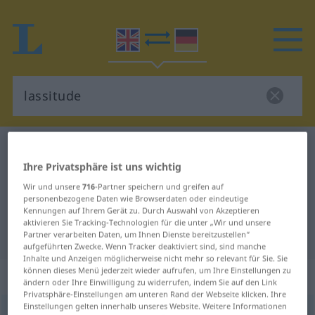
Englisch-Deutsch Wörterbuch
lassitude
Ihre Privatsphäre ist uns wichtig
Englisch-Deutsch Übersetzung für
Wir und unsere
716
-Partner speichern und greifen auf
"lassitude"
personenbezogene Daten wie Browserdaten oder eindeutige
Kennungen auf Ihrem Gerät zu. Durch Auswahl von Akzeptieren
aktivieren Sie Tracking-Technologien für die unter „Wir und unsere
"lassitude" Deutsch Übersetzung
Partner verarbeiten Daten, um Ihnen Dienste bereitzustellen“
aufgeführten Zwecke. Wenn Tracker deaktiviert sind, sind manche
Inhalte und Anzeigen möglicherweise nicht mehr so relevant für Sie. Sie
können dieses Menü jederzeit wieder aufrufen, um Ihre Einstellungen zu
„lassitude“
: noun
ändern oder Ihre Einwilligung zu widerrufen, indem Sie auf den Link
Privatsphäre-Einstellungen am unteren Rand der Webseite klicken. Ihre
Einstellungen gelten innerhalb unseres Website. Weitere Informationen
lassitude
[ˈlæsitjuːd; -sə-]
a.
[-tuːd]
s
US