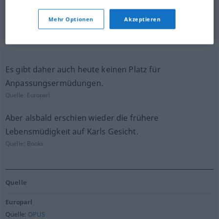
für "lassitude"
Mehr Optionen
Akzeptieren
(nicht von der Langenscheidt Redaktion
geprüft)
Es gibt daher auch heute keinen Platz für
Anpassungsermüdungen.
Quelle:
Europarl
Aber alsbald erschien wieder die frühere
Lebensmüdigkeit auf Karls Gesicht.
Quelle:
Books
Quelle
Europarl
Quelle:
OPUS