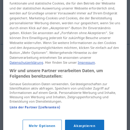
funktionale und statistische Cookies, die für den Betrieb der Webseite
und der statistischen Auswertung unserer Webseite erforderlich sind,
Übersicht aller Übersetzungen
werden auf Grundlage unserer Vorauswahl immer auf Ihrem Endgerät
(Für mehr Details die Übersetzung anklicken/antippen)
gespeichert. Marketing-Cookies und Cookies, die der Bereitstellung
personalisierter Werbung dienen, werden nur gespeichert, wenn Sie uns
durch einen Klick auf den „Akzeptieren“-Button Ihr Einverständnis
Stein
geben. Klicken Sie ansonsten auf „Fortfahren ohne Akzeptieren“. Sie
können Ihre Einwilligung jederzeit für zukünftige Besuche unserer
Webseite widerrufen. Wenn Sie weitere Informationen zu den Cookies
und den Anpassungsmöglichkeiten möchten, klicken Sie einfach auf den
Button „Mehr Optionen“. Weitergehende Hinweise zu der
Datenverarbeitung entnehmen Sie ansonsten unserer
selten
Stein
m
lapis
Datenschutzerklärung
. Hier finden Sie unser
Impressum
.
Wir und unsere Partner verarbeiten Daten, um
Folgendes bereitzustellen:
Genaue Geolocation-Daten verwenden. Geräteeigenschaften zur
Identifikation aktiv abfragen. Speichern von und/oder Zugriff auf
Informationen auf einem Gerät. Personalisierte Werbung und Inhalte,
Messung von Werbung und Inhalten, Zielgruppenforschung und
Entwicklung von Dienstleistungen.
Liste der Partner (Lieferanten)
Mehr Optionen
Akzeptieren