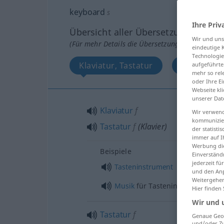
keyboard
s
Ihre Priv
Übersicht aller Übersetzungen
Wir und un
(Für mehr Details die Übersetzung anklicken/an
eindeutige 
Technologie
Klaviatur, Tastatur
Tastatur
aufgeführte
mehr so rel
oder Ihre E
Webseite kli
unserer Dat
Klaviatur
f
Wir verwend
kommunizier
Tastatur
f
(Klavier)
der statist
immer auf I
Werbung die
Beispiele
Einverständ
jederzeit f
Tasteninstrument
und den Anp
Weitergehen
Musik
für Tasteninstrumente
Hier finden
Wir und 
Tastatur
f
Genaue Geol
und/oder Zu