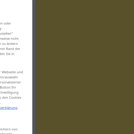
en oder
g-
ustellen“
rweise nicht
en zu ändern
eren Rand der
den Sie in
er Webseite und
 Vorauswahl
sonalisierter
Button Ihr
Einwilligung
zu den Cookies
.
zerklärung
.
eichern von
sung von