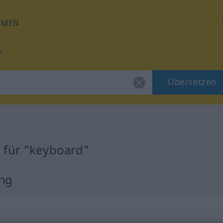
HMEN
Übersetzen
 für "keyboard"
ng