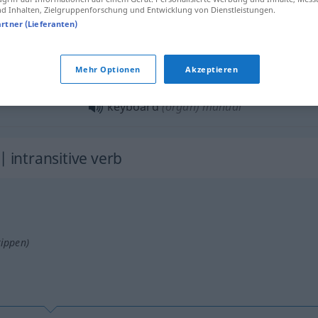
 Inhalten, Zielgruppenforschung und Entwicklung von Dienstleistungen.
artner (Lieferanten)
keyboard
of typewriter
keyboard
MUS
Mehr Optionen
Akzeptieren
keyboard
(organ) manual
 | intransitive verb
tippen)