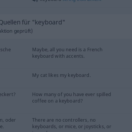
 Quellen für "keyboard"
ktion geprüft)
ische
Maybe, all you need is a French
keyboard with accents.
My cat likes my keyboard.
eckert?
How many of you have ever spilled
coffee on a keyboard?
en, oder
There are no controllers, no
e.
keyboards, or mice, or joysticks, or