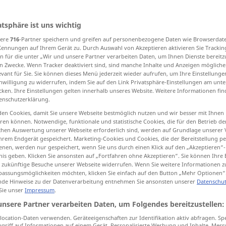
atsphäre ist uns wichtig
sere
716
-Partner speichern und greifen auf personenbezogene Daten wie Browserdat
tippen)
Kennungen auf Ihrem Gerät zu. Durch Auswahl von Akzeptieren aktivieren Sie Trackin
n für die unter „Wir und unsere Partner verarbeiten Daten, um Ihnen Dienste bereitz
Tastenfeld
Keyboard
Manual
n Zwecke. Wenn Tracker deaktiviert sind, sind manche Inhalte und Anzeigen mögliche
evant für Sie. Sie können dieses Menü jederzeit wieder aufrufen, um Ihre Einstellung
inwilligung zu widerrufen, indem Sie auf den Link Privatsphäre-Einstellungen am unt
cken. Ihre Einstellungen gelten innerhalb unseres Website. Weitere Informationen fin
enschutzerklärung.
keyboard
en Cookies, damit Sie unsere Webseite bestmöglich nutzen und wir besser mit Ihnen
en können. Notwendige, funktionale und statistische Cookies, die für den Betrieb d
ischen Auswertung unserer Webseite erforderlich sind, werden auf Grundlage unserer
hrem Endgerät gespeichert. Marketing-Cookies und Cookies, die der Bereitstellung per
nen, werden nur gespeichert, wenn Sie uns durch einen Klick auf den „Akzeptieren“-
nis geben. Klicken Sie ansonsten auf „Fortfahren ohne Akzeptieren“. Sie können Ihre 
ür zukünftige Besuche unserer Webseite widerrufen. Wenn Sie weitere Informationen 
keyboard
instrument
assungsmöglichkeiten möchten, klicken Sie einfach auf den Button „Mehr Optionen“
de Hinweise zu der Datenverarbeitung entnehmen Sie ansonsten unserer
Datenschut
keyboard
music
 Sie unser
Impressum
.
unsere Partner verarbeiten Daten, um Folgendes bereitzustellen:
keyboard
COMPUT
ocation-Daten verwenden. Geräteeigenschaften zur Identifikation aktiv abfragen. Sp
griff auf Informationen auf einem Gerät. Personalisierte Werbung und Inhalte, Mes