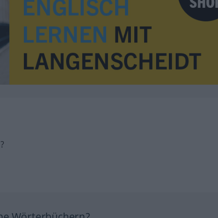
h?
ine Wörterbüchern?