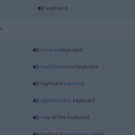
keyboard
d"
infrared
keyboard
multifunctional
keyboard
keyboard
harmony
alphanumeric
keyboard
map
of the keyboard
keyboard
string
instrument