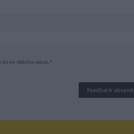
m Sie ein Häkchen setzen.*
Feedback absend