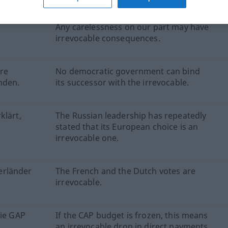
Any carelessness on our part may have
irrevocable consequences.
re
No democratic government can bind
nden.
its successor with the irrevocable.
klärt,
The Russian leadership has repeatedly
stated that its European choice is an
irrevocable one.
erländer
The French and the Dutch votes are
irrevocable.
die GAP
If the CAP budget is frozen, this means
an irrevocable drop in direct payments.