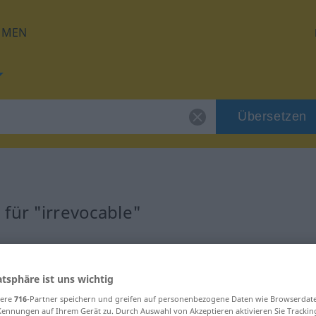
HMEN
Übersetzen
für "irrevocable"
zung
atsphäre ist uns wichtig
sere
716
-Partner speichern und greifen auf personenbezogene Daten wie Browserdat
Kennungen auf Ihrem Gerät zu. Durch Auswahl von Akzeptieren aktivieren Sie Trackin