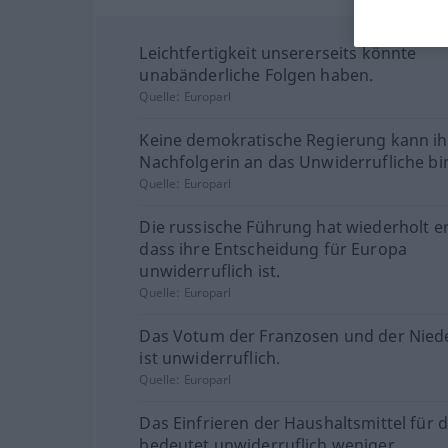
Leichtfertigkeit unsererseits könnte
unabänderliche Folgen haben.
Quelle:
Europarl
Keine demokratische Regierung kann ih
Nachfolgerin an das Unwiderrufliche bi
Quelle:
Europarl
Die russische Führung hat wiederholt er
dass ihre Entscheidung für Europa
unwiderruflich ist.
Quelle:
Europarl
Das Votum der Franzosen und der Nied
ist unwiderruflich.
Quelle:
Europarl
Das Einfrieren der Haushaltsmittel für 
bedeutet unwiderruflich weniger