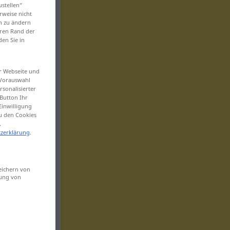
ustellen“
rweise nicht
en zu ändern
eren Rand der
den Sie in
er Webseite und
 Vorauswahl
sonalisierter
Button Ihr
Einwilligung
zu den Cookies
.
zerklärung
.
eichern von
sung von