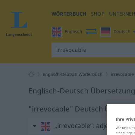
WÖRTERBUCH
SHOP
UNTERNE
Englisch
Deutsch
Englisch-Deutsch Wörterbuch
irrevocable
Englisch-Deutsch Übersetzung 
"irrevocable" Deutsch Überset
Ihre Priv
„irrevocable“
: adjective
Wir und un
eindeutige 