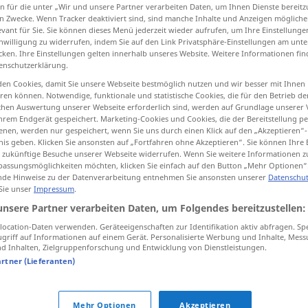
n für die unter „Wir und unsere Partner verarbeiten Daten, um Ihnen Dienste bereitz
n Zwecke. Wenn Tracker deaktiviert sind, sind manche Inhalte und Anzeigen mögliche
evant für Sie. Sie können dieses Menü jederzeit wieder aufrufen, um Ihre Einstellung
inwilligung zu widerrufen, indem Sie auf den Link Privatsphäre-Einstellungen am unt
cken. Ihre Einstellungen gelten innerhalb unseres Website. Weitere Informationen fin
tippen)
enschutzerklärung.
en Cookies, damit Sie unsere Webseite bestmöglich nutzen und wir besser mit Ihnen
mstößlich
en können. Notwendige, funktionale und statistische Cookies, die für den Betrieb d
ischen Auswertung unserer Webseite erforderlich sind, werden auf Grundlage unserer
hrem Endgerät gespeichert. Marketing-Cookies und Cookies, die der Bereitstellung per
nen, werden nur gespeichert, wenn Sie uns durch einen Klick auf den „Akzeptieren“-
nis geben. Klicken Sie ansonsten auf „Fortfahren ohne Akzeptieren“. Sie können Ihre 
irrevocable
ür zukünftige Besuche unserer Webseite widerrufen. Wenn Sie weitere Informationen 
assungsmöglichkeiten möchten, klicken Sie einfach auf den Button „Mehr Optionen“
de Hinweise zu der Datenverarbeitung entnehmen Sie ansonsten unserer
Datenschut
 Sie unser
Impressum
.
unsere Partner verarbeiten Daten, um Folgendes bereitzustellen:
ocation-Daten verwenden. Geräteeigenschaften zur Identifikation aktiv abfragen. Sp
irrevocable
letter
of
credit
WIRTSCH
griff auf Informationen auf einem Gerät. Personalisierte Werbung und Inhalte, Mes
 Inhalten, Zielgruppenforschung und Entwicklung von Dienstleistungen.
artner (Lieferanten)
Quellen für "irrevocable"
ktion geprüft)
Mehr Optionen
Akzeptieren