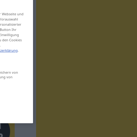
er Webseite und
 Vorauswahl
sonalisierter
Button Ihr
Einwilligung
zu den Cookies
.
zerklärung
.
eichern von
sung von