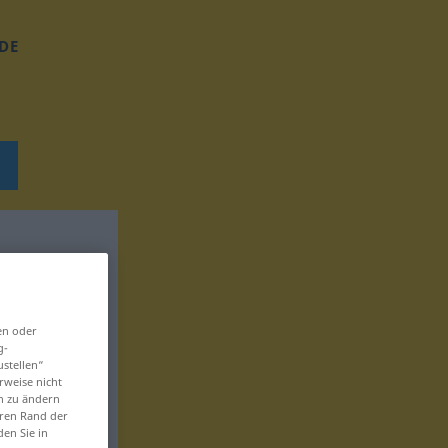
DE
en oder
g-
ustellen“
rweise nicht
en zu ändern
eren Rand der
den Sie in