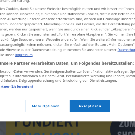
enschutzerklärung.
en Cookies, damit Sie unsere Webseite bestmöglich nutzen und wir besser mit Ihnen
en können. Notwendige, funktionale und statistische Cookies, die für den Betrieb d
ischen Auswertung unserer Webseite erforderlich sind, werden auf Grundlage unserer
hrem Endgerät gespeichert. Marketing-Cookies und Cookies, die der Bereitstellung per
tippen)
nen, werden nur gespeichert, wenn Sie uns durch einen Klick auf den „Akzeptieren“-
nis geben. Klicken Sie ansonsten auf „Fortfahren ohne Akzeptieren“. Sie können Ihre 
odieren, mit Jod präparieren bearbeiten
ür zukünftige Besuche unserer Webseite widerrufen. Wenn Sie weitere Informationen 
assungsmöglichkeiten möchten, klicken Sie einfach auf den Button „Mehr Optionen“
de Hinweise zu der Datenverarbeitung entnehmen Sie ansonsten unserer
Datenschut
 Sie unser
Impressum
.
unsere Partner verarbeiten Daten, um Folgendes bereitzustellen:
iodize
MED
ocation-Daten verwenden. Geräteeigenschaften zur Identifikation aktiv abfragen. Sp
griff auf Informationen auf einem Gerät. Personalisierte Werbung und Inhalte, Mes
 Inhalten, Zielgruppenforschung und Entwicklung von Dienstleistungen.
earbeiten
iodize
FOTO
artner (Lieferanten)
Mehr Optionen
Akzeptieren