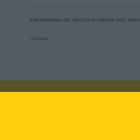
Bitte bestätigen Sie, dass Sie ein Mensch sind, inde
*Pflichtfeld
Besuchen Sie uns auf:
faceb