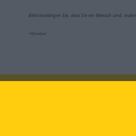
Bitte bestätigen Sie, dass Sie ein Mensch sind, inde
*Pflichtfeld
Besuchen Sie uns auf:
faceb