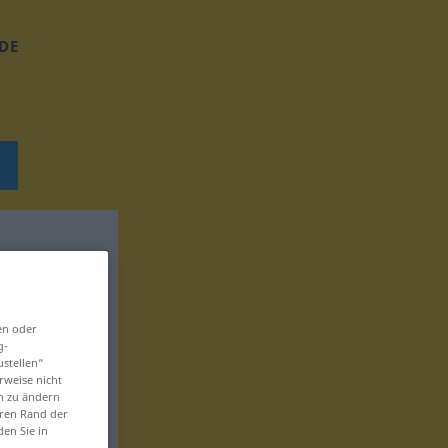
DE
en oder
g-
ustellen“
rweise nicht
en zu ändern
eren Rand der
den Sie in