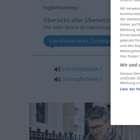
ingloriousness
s
Wir verwend
kommunizier
Übersicht aller Übersetzungen
der statist
immer auf I
(Für mehr Details die Übersetzung anklicken/an
Werbung die
Einverständ
Unrühmlichkeit, Schimpflichkeit
jederzeit f
und den Anp
Weitergehen
Hier finden
Wir und 
Unrühmlichkeit
f
Genaue Geol
und/oder Zu
Schimpflichkeit
f
Werbung und
Liste der P