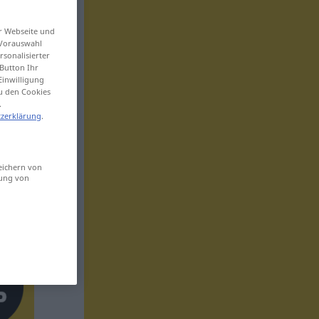
er Webseite und
 Vorauswahl
sonalisierter
Button Ihr
Einwilligung
zu den Cookies
.
zerklärung
.
eichern von
sung von