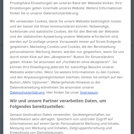
Privatsphäre-Einstellungen am unteren Rand der Webseite klicken. Ihre
Einstellungen gelten innerhalb unseres Website. Weitere Informationen
Übersicht aller Übersetzungen
finden Sie in unserer Datenschutzerklärung.
(Für mehr Details die Übersetzung anklicken/antippen)
Wir verwenden Cookies, damit Sie unsere Webseite bestmöglich nutzen
und wir besser mit Ihnen kommunizieren können. Notwendige,
unheilbar
unheilbar, unverbesserlich
funktionale und statistische Cookies, die für den Betrieb der Webseite
und der statistischen Auswertung unserer Webseite erforderlich sind,
werden auf Grundlage unserer Vorauswahl immer auf Ihrem Endgerät
gespeichert. Marketing-Cookies und Cookies, die der Bereitstellung
personalisierter Werbung dienen, werden nur gespeichert, wenn Sie uns
durch einen Klick auf den „Akzeptieren“-Button Ihr Einverständnis
unheilbar
incurable
geben. Klicken Sie ansonsten auf „Fortfahren ohne Akzeptieren“. Sie
MED
können Ihre Einwilligung jederzeit für zukünftige Besuche unserer
Webseite widerrufen. Wenn Sie weitere Informationen zu den Cookies
und den Anpassungsmöglichkeiten möchten, klicken Sie einfach auf den
Button „Mehr Optionen“. Weitergehende Hinweise zu der
unheilbar
,
unverbesserlich
incurable
FIG
Datenverarbeitung entnehmen Sie ansonsten unserer
Datenschutzerklärung
. Hier finden Sie unser
Impressum
.
Wir und unsere Partner verarbeiten Daten, um
„incurable“
: noun
Folgendes bereitzustellen:
Genaue Geolocation-Daten verwenden. Geräteeigenschaften zur
Identifikation aktiv abfragen. Speichern von und/oder Zugriff auf
incurable
s
Informationen auf einem Gerät. Personalisierte Werbung und Inhalte,
Messung von Werbung und Inhalten, Zielgruppenforschung und
Übersicht aller Übersetzungen
Entwicklung von Dienstleistungen.