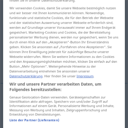
finden Sie in unserer Datenschutzerklärung.
improbability
Wir verwenden Cookies, damit Sie unsere Webseite bestmöglich nutzen
[impr(ɒ)bəˈbiliti; -əti]
s
und wir besser mit Ihnen kommunizieren können. Notwendige,
funktionale und statistische Cookies, die für den Betrieb der Webseite
Übersicht aller Übersetzungen
und der statistischen Auswertung unserer Webseite erforderlich sind,
(Für mehr Details die Übersetzung anklicken/antippen)
werden auf Grundlage unserer Vorauswahl immer auf Ihrem Endgerät
gespeichert. Marketing-Cookies und Cookies, die der Bereitstellung
personalisierter Werbung dienen, werden nur gespeichert, wenn Sie uns
Unwahrscheinlichkeit
durch einen Klick auf den „Akzeptieren“-Button Ihr Einverständnis
geben. Klicken Sie ansonsten auf „Fortfahren ohne Akzeptieren“. Sie
können Ihre Einwilligung jederzeit für zukünftige Besuche unserer
Unglaubwürdigkeit
Webseite widerrufen. Wenn Sie weitere Informationen zu den Cookies
und den Anpassungsmöglichkeiten möchten, klicken Sie einfach auf den
Button „Mehr Optionen“. Weitergehende Hinweise zu der
Unwahrscheinliches Unglaubwürdiges
Datenverarbeitung entnehmen Sie ansonsten unserer
Datenschutzerklärung
. Hier finden Sie unser
Impressum
.
Wir und unsere Partner verarbeiten Daten, um
Folgendes bereitzustellen:
Genaue Geolocation-Daten verwenden. Geräteeigenschaften zur
Unwahrscheinlichkeit
f
improbability
Identifikation aktiv abfragen. Speichern von und/oder Zugriff auf
Informationen auf einem Gerät. Personalisierte Werbung und Inhalte,
Messung von Werbung und Inhalten, Zielgruppenforschung und
Entwicklung von Dienstleistungen.
Unglaubwürdigkeit
f
improbability
Liste der Partner (Lieferanten)