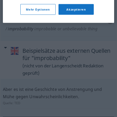
unbelievableness
Mehr Optionen
Akzeptieren
(etwas)
Unwahrscheinliches
od
Unglaubwürdiges
improbability
improbable or unbelievable thing
Beispielsätze aus externen Quellen
für "improbability"
(nicht von der Langenscheidt Redaktion
geprüft)
Aber es ist eine Geschichte von Anstrengung und
Mühe gegen Unwahrscheinlichkeiten.
Quelle:
TED